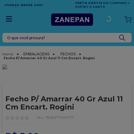
FRETE GRÁTIS
EM COMPRAS ACIMA DE R$1.000,00 PARA O
ESPÍRITO SANTO
O que você procura?
TERMOS MAIS BUSCADOS
1
º
caixa
EMBALAGENS
FECHOS
Fecho P/ Amarrar 40 Gr Azul 11 Cm Encart. Rogini
2
º
leite condensado
3
º
vela
4
º
top harald
5
º
bala
Fecho P/ Amarrar 40 Gr Azul 11
6
º
sacola
Cm Encart. Rogini
7
º
vabene
☆
☆
☆
☆
☆
:
7898277609377
8
º
granulado