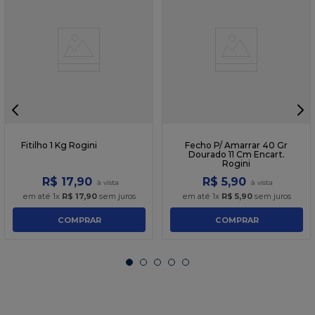
☆
☆
☆
☆
☆
Fitilho 1 Kg Rogini
Fecho P/ Amarrar 40 Gr
Dourado 11 Cm Encart.
Rogini
R$
17
,
90
R$
5
,
90
em até
1
x
R$
17
,
90
sem juros
em até
1
x
R$
5
,
90
sem juros
COMPRAR
COMPRAR