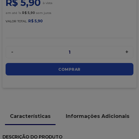
R$
5
,
90
9
º
caixa kraft
10
º
chocolate
em até
1
x
R$
5
,
90
sem juros
R$
5
,
90
VALOR TOTAL:
-
+
1
COMPRAR
Características
Informações Adicionais
DESCRIÇÃO DO PRODUTO