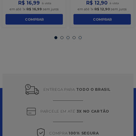
R$
16
,
99
R$
12
,
90
em até
1
x
R$
16
,
99
sem juros
em até
1
x
R$
12
,
90
sem juros
COMPRAR
COMPRAR
ENTREGA PARA 
TODO O BRASIL
PARCELE EM ATÉ 
3X NO CARTÃO
COMPRA 
100% SEGURA