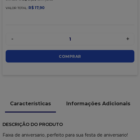
9
º
caixa kraft
R$
17
,
90
VALOR TOTAL:
10
º
chocolate
-
+
1
COMPRAR
Características
Informações Adicionais
DESCRIÇÃO DO PRODUTO
Faixa de aniversario, perfeito para sua festa de aniversario!