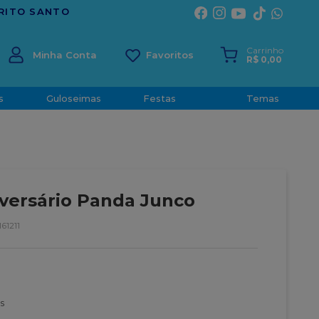
TRADIÇÃO E CONFIANÇA DESDE 2001
Carrinho
Minha Conta
R$
0
,
00
s
Guloseimas
Festas
Temas
iversário Panda Junco
61211
s