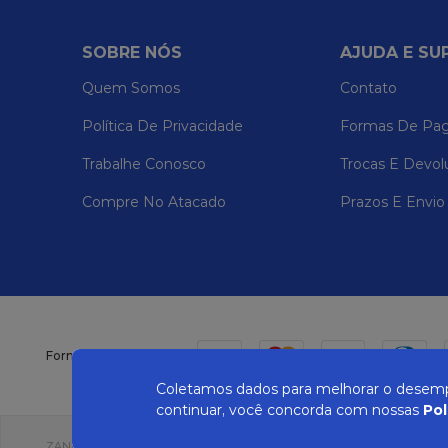
SOBRE NÓS
AJUDA E SU
Quem Somos
Contato
Política De Privacidade
Formas De Pa
Trabalhe Conosco
Trocas E Devol
Compre No Atacado
Prazos E Envio
Formas de pagamento
Coletamos dados para melhorar o desempe
continuar, você concorda com nossas
Pol
ZANEPAN 2022 | CNPJ: 04.319.228/0001-08 | AVENIDA MAURO MIRANDA MAD