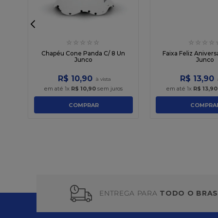
☆
☆
☆
☆
☆
☆
☆
☆
☆
n
Chapéu Cone Panda C/ 8 Un
Faixa Feliz Aniver
Junco
Junco
R$
10
,
90
R$
13
,
90
em até
1
x
R$
10
,
90
sem juros
em até
1
x
R$
13
,
90
COMPRAR
COMPRA
ENTREGA PARA
TODO O BRAS