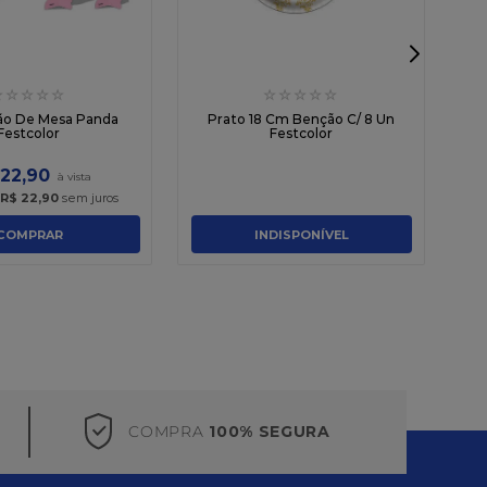
☆
☆
☆
☆
☆
☆
☆
☆
☆
☆
Ca
ão De Mesa Panda
Prato 18 Cm Benção C/ 8 Un
Festcolor
Festcolor
22
,
90
R$
22
,
90
sem juros
COMPRAR
INDISPONÍVEL
COMPRA
100% SEGURA