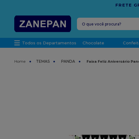
SPÍRITO SANTO
O que você procura?
TERMOS MAIS 
Todos os Departamentos
Chocolate
Confeit
1
º
leite con
2
º
caixa
TEMAS
PANDA
Faixa Feliz Aniversário Pa
3
º
vela
4
º
top haral
5
º
vabene
6
º
sacola
7
º
granulad
8
º
bala
9
º
caixa kraf