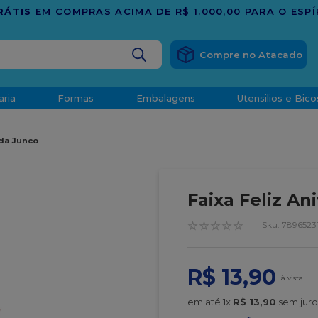
BUSCADOS
aria
Formas
Embalagens
Utensilios e Bico
densado
nda Junco
d
Faixa Feliz An
☆
☆
☆
☆
☆
:
78965231
o
R$
13
,
90
t
em até
1
x
R$
13
,
90
sem juro