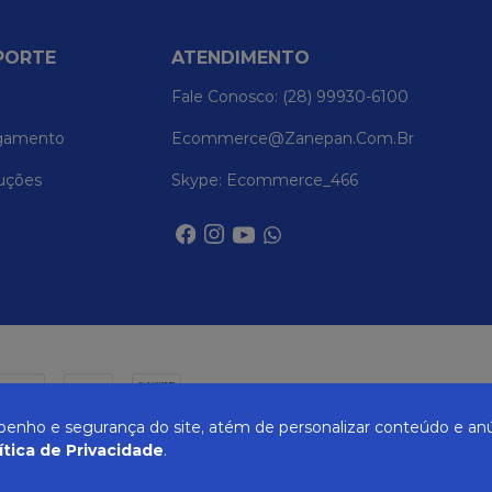
PORTE
ATENDIMENTO
Fale Conosco: (28) 99930-6100
gamento
Ecommerce@zanepan.com.br
uções
Skype: Ecommerce_466
nho e segurança do site, atém de personalizar conteúdo e anú
ítica de Privacidade
.
UREIRA, 514 - ELPÍDIO VOLPINI - CACHOEIRO DE ITAPEMIRIM - ES | CEP 29309-71