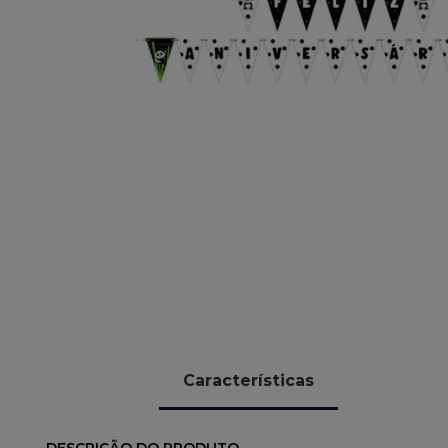
10
º
chocolate
Características