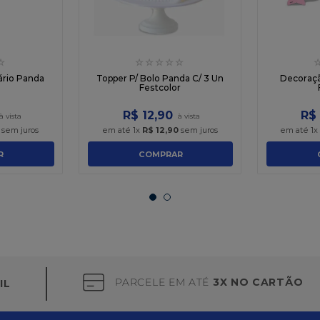
☆
☆
☆
☆
☆
☆
sário Panda
Topper P/ Bolo Panda C/ 3 Un
Decoraç
Festcolor
R$
12
,
90
R$
sem juros
em até
1
x
R$
12
,
90
sem juros
em até
1
x
R
COMPRAR
PARCELE EM ATÉ
3X NO CARTÃO
IL