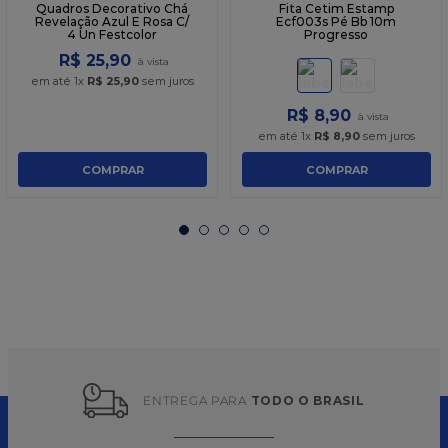
Quadros Decorativo Chá
Fita Cetim Estamp
Revelação Azul E Rosa C/
Ecf003s Pé Bb 10m
4 Un Festcolor
Progresso
R$
25
,
90
em até
1
x
R$
25
,
90
sem juros
R$
8
,
90
em até
1
x
R$
8
,
90
sem juros
COMPRAR
COMPRAR
ENTREGA PARA 
TODO O BRASIL