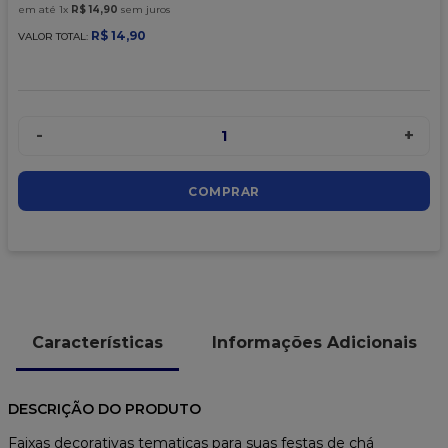
9
º
caixa kraft
em até
1
x
R$
14
,
90
sem juros
R$
14
,
90
VALOR TOTAL:
10
º
chocolate
-
+
1
COMPRAR
Características
Informações Adicionais
DESCRIÇÃO DO PRODUTO
Faixas decorativas tematicas para suas festas de chá