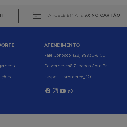
PARCELE EM ATÉ
3X NO CARTÃO
IL
PORTE
ATENDIMENTO
Fale Conosco: (28) 99930-6100
gamento
Ecommerce@zanepan.com.br
uções
Skype: Ecommerce_466