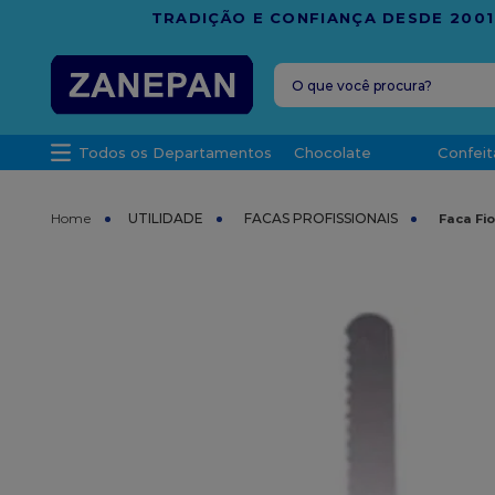
FRETE G
O que você procura?
TERMOS MAIS 
Todos os Departamentos
Chocolate
Confeit
1
º
leite con
2
º
caixa
UTILIDADE
FACAS PROFISSIONAIS
Faca Fi
3
º
vela
4
º
top haral
5
º
vabene
6
º
sacola
7
º
granulad
8
º
bala
9
º
caixa kraf