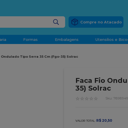
RÁTIS
EM COMPRAS ACIMA DE R$ 1.000,00 PARA O ESP
BUSCADOS
aria
Formas
Embalagens
Utensilios e Bico
densado
o Ondulado Tipo Serra 35 Cm (Fgo-35) Solrac
d
Faca Fio Ondu
35) Solrac
☆
☆
☆
☆
☆
:
7898949
o
R$
20
,
50
VALOR TOTAL:
t