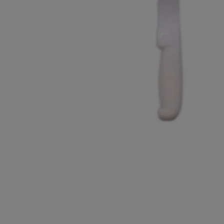
10
º
chocolate