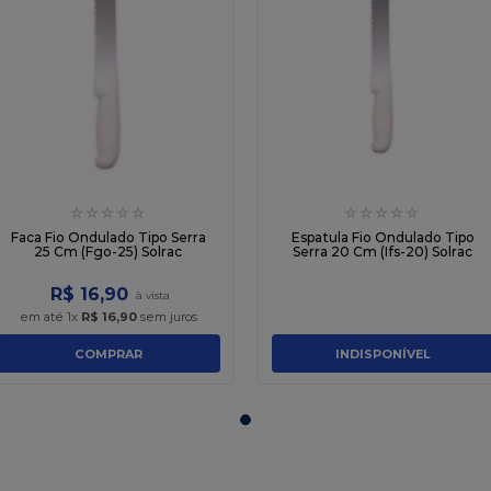
☆
☆
☆
☆
☆
☆
☆
☆
☆
☆
Faca Fio Ondulado Tipo Serra
Espatula Fio Ondulado Tipo
25 Cm (Fgo-25) Solrac
Serra 20 Cm (Ifs-20) Solrac
R$
16
,
90
em até
1
x
R$
16
,
90
sem juros
COMPRAR
INDISPONÍVEL