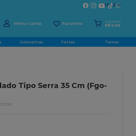
ÍRITO SANTO
Carrinho
Minha Conta
R$
0
,
00
s
Guloseimas
Festas
Temas
lado Tipo Serra 35 Cm (Fgo-
272519