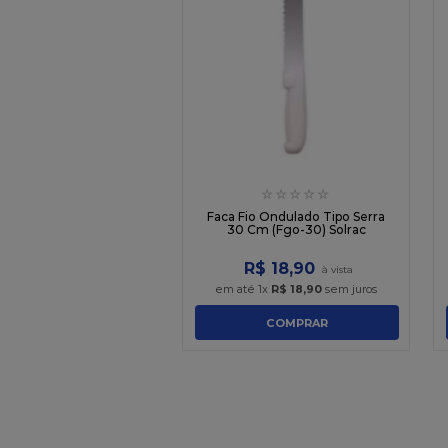
☆
☆
☆
☆
☆
Faca Fio Ondulado Tipo Serra
30 Cm (Fgo-30) Solrac
R$
18
,
90
em até
1
x
R$
18
,
90
sem juros
COMPRAR