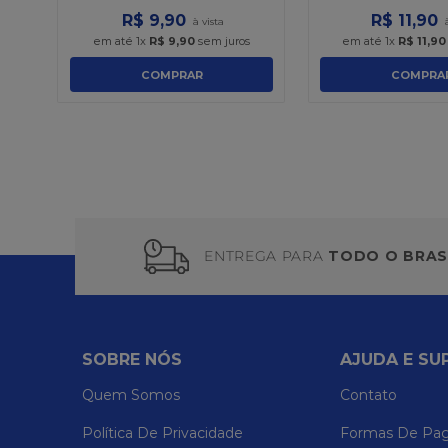
R$
9
,
90
R$
11
,
90
em até
1
x
R$
9
,
90
sem juros
em até
1
x
R$
11
,
90
COMPRAR
COMPRA
ENTREGA PARA
TODO O BRAS
SOBRE NÓS
AJUDA E SU
Quem Somos
Contato
Política De Privacidade
Formas De Pa