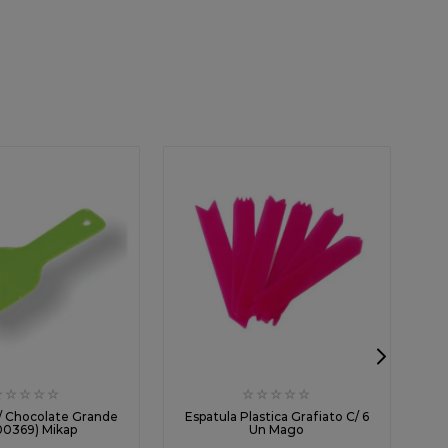
☆
☆
☆
☆
☆
☆
☆
☆
☆
☆
P/ Chocolate Grande
Espatula Plastica Grafiato C/ 6
00369) Mikap
Un Mago