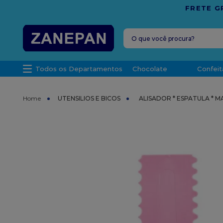
IMA DE R$ 1.000,00 PARA O ESPÍRITO SANTO
O que você procura?
TERMOS MAIS 
Todos os Departamentos
Chocolate
Confeit
1
º
leite con
2
º
caixa
UTENSILIOS E BICOS
ALISADOR * ESPATULA * 
3
º
vela
4
º
top haral
5
º
vabene
6
º
sacola
7
º
granulad
8
º
bala
9
º
caixa kraf