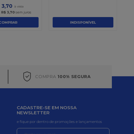
3
,
70
x
R$
3
,
70
sem juros
COMPRAR
INDISPONÍVEL
COMPRA
100% SEGURA
CADASTRE-SE EM NOSSA
NEWSLETTER
e fique por dentro de promoções e lançamentos