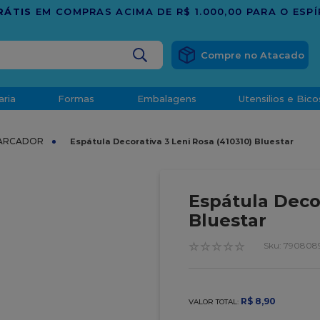
BUSCADOS
aria
Formas
Embalagens
Utensilios e Bico
densado
MARCADOR
Espátula Decorativa 3 Leni Rosa (410310) Bluestar
d
Espátula Decor
Bluestar
☆
☆
☆
☆
☆
:
790808
o
R$
8
,
90
VALOR TOTAL:
t