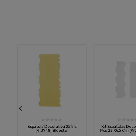
☆
☆
☆
☆
☆
☆
☆
☆
☆
Espatula Decorativa 25 Íris
Kit Espatulas Deco
(413748) Bluestar
Pcs 23 X6,5 Cm (Kit