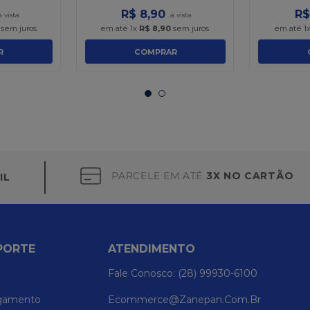
R$
8
,
90
R$
sem juros
em até
1
x
R$
8
,
90
sem juros
em até
1
R
COMPRAR
PARCELE EM ATÉ
3X NO CARTÃO
IL
PORTE
ATENDIMENTO
Fale Conosco: (28) 99930-6100
gamento
Ecommerce@zanepan.com.br