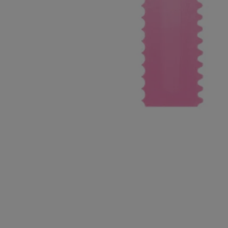
10
º
chocolate