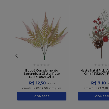
☆
☆
☆
☆
☆
☆
☆
☆
☆
a
2)
Buquê Complemento
Haste Natal Pick V
Samambaia Glitter Rose
Cm (48152001) F
(41461-562) Grillo
R$
12
,
50
R$
7
,
10
em até
1
x
R$
12
,
50
sem juros
em até
1
x
R$
7
,
10
COMPRAR
COMPRA