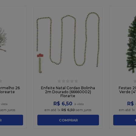
☆
☆
☆
☆
☆
☆
ermelho 26
Enfeite Natal Cordao Bolinha
Festao 
lorearte
2m Dourado (66660002)
Verde (4
Florarte
R$
6
,
50
R$
sem juros
em até
1
x
R$
6
,
50
sem juros
em até
1
x
R
COMPRAR