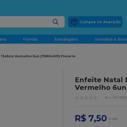
RÁTIS
EM COMPRAS ACIMA DE R$ 1.000,00 PARA O ESP
BUSCADOS
aria
Formas
Embalagens
Utensilios e Bico
densado
 13x8cm Vermelho 6un (78804001) Florarte
d
Enfeite Natal
Vermelho 6un 
☆
☆
☆
☆
☆
:
7890880
o
R$
7
,
50
t