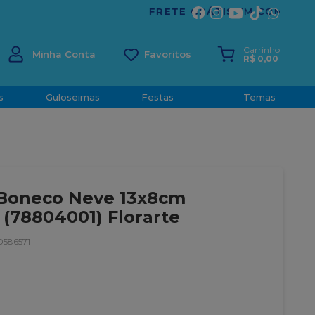
ÍRITO SANTO
Carrinho
Minha Conta
R$
0
,
00
s
Guloseimas
Festas
Temas
 Boneco Neve 13x8cm
(78804001) Florarte
586571