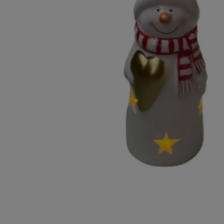
10
º
chocolate