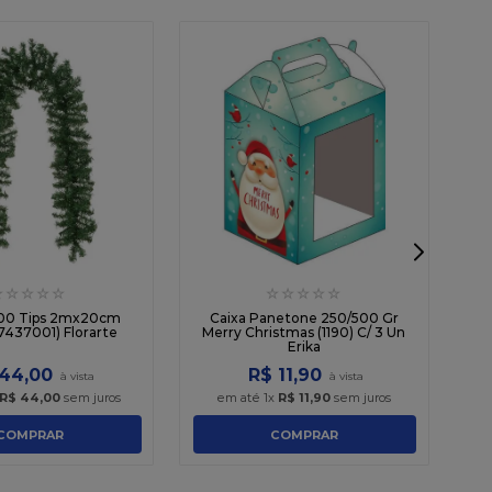
☆
☆
☆
☆
☆
☆
☆
☆
☆
☆
200 Tips 2mx20cm
Caixa Panetone 250/500 Gr
7437001) Florarte
Merry Christmas (1190) C/ 3 Un
Erika
44
,
00
R$
11
,
90
R$
44
,
00
sem juros
em até
1
x
R$
11
,
90
sem juros
COMPRAR
COMPRAR