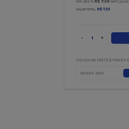
em até
1
x
R$
7
,
50
sem juros
R$
7
,
50
VALOR TOTAL:
-
+
1
CALCULAR FRETE E PRAZO 