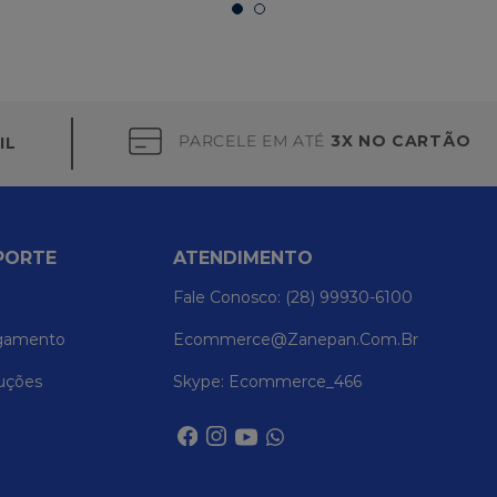
PARCELE EM ATÉ
3X NO CARTÃO
IL
PORTE
ATENDIMENTO
Fale Conosco: (28) 99930-6100
gamento
Ecommerce@zanepan.com.br
uções
Skype: Ecommerce_466