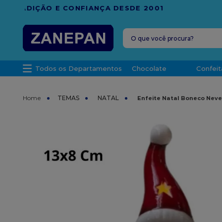
FRETE G
O que você procura?
TERMOS MAIS 
Todos os Departamentos
Chocolate
Confeit
1
º
caixa
2
º
leite con
TEMAS
NATAL
Enfeite Natal Boneco Neve
3
º
vela
4
º
top haral
5
º
bala
6
º
sacola
7
º
vabene
8
º
granulad
9
º
caixa kraf