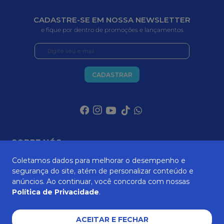
CADASTRE-SE EM NOSSA NEWSLETTER
e fique por dentro de promoções e lançamentos
CADASTRAR
SOBRE NÓS
Coletamos dados para melhorar o desempenho e
segurança do site, atém de personalizar conteúdo e
anúncios. Ao continuar, você concorda com nossas
ATENDIMENTO
Política de Privacidade
.
ACEITAR E FECHAR
AJUDA E SUPORTE