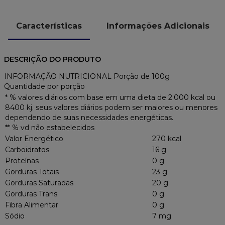
Características
Informações Adicionais
DESCRIÇÃO DO PRODUTO
INFORMAÇÃO NUTRICIONAL Porção de 100g
Quantidade por porção
* % valores diários com base em uma dieta de 2.000 kcal ou
8400 kj. seus valores diários podem ser maiores ou menores
dependendo de suas necessidades energéticas.
** % vd não estabelecidos
Valor Energético
270 kcal
Carboidratos
16 g
Proteínas
0 g
Gorduras Totais
23 g
Gorduras Saturadas
20 g
Gorduras Trans
0 g
Fibra Alimentar
0 g
Sódio
7 mg