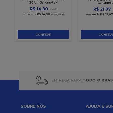
20 Un Galvanotek
Galvanot
R$
14
,
90
R$
21
,
97
em até
1
x
R$
14
,
90
sem juros
em até
1
x
R$
21
,
97
COMPRAR
COMPRA
ENTREGA PARA
TODO O BRAS
SOBRE NÓS
AJUDA E SU