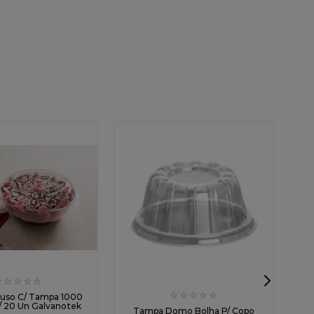
☆
☆
☆
☆
☆
☆
☆
☆
☆
☆
iuso C/ Tampa 1000
/ 20 Un Galvanotek
A
Tampa Domo Bolha P/ Copo