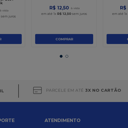
ek
R$
12
,
50
R$
em até
1
x
R$
12
,
50
sem juros
em até
1
sem juros
R
COMPRAR
PARCELE EM ATÉ
3X NO CARTÃO
IL
PORTE
ATENDIMENTO