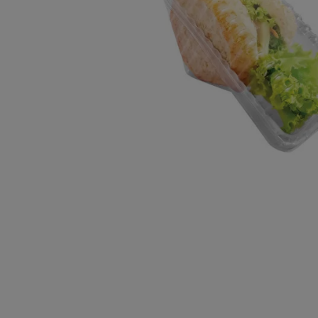
10
º
chocolate