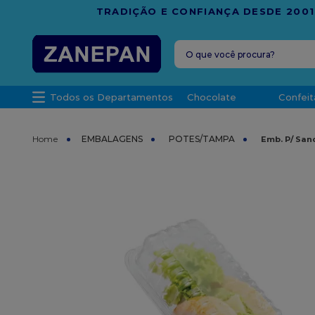
FRETE G
O que você procura?
TERMOS MAIS 
Todos os Departamentos
Chocolate
Confeit
1
º
caixa
2
º
leite con
EMBALAGENS
POTES/TAMPA
Emb. P/ San
3
º
vela
4
º
top haral
5
º
bala
6
º
sacola
7
º
vabene
8
º
granulad
9
º
caixa kraf