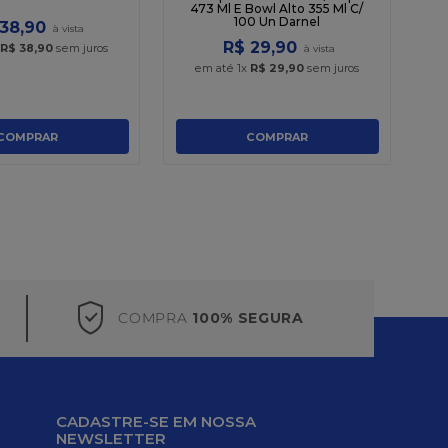
473 Ml E Bowl Alto 355 Ml C/
100 Un Darnel
38
,
90
R$
29
,
90
x
R$
38
,
90
sem juros
em até
1
x
R$
29
,
90
sem juros
COMPRAR
COMPRAR
COMPRA
100% SEGURA
CADASTRE-SE EM NOSSA
NEWSLETTER