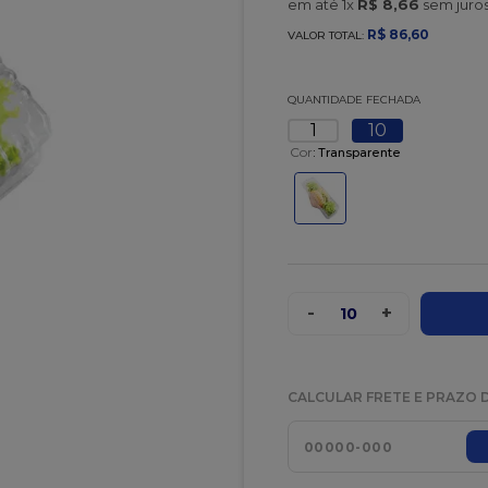
em até
1
x
R$
8
,
66
sem juro
R$
86
,
60
VALOR TOTAL:
QUANTIDADE FECHADA
1
10
Cor
:
Transparente
-
+
10
CALCULAR FRETE E PRAZO 