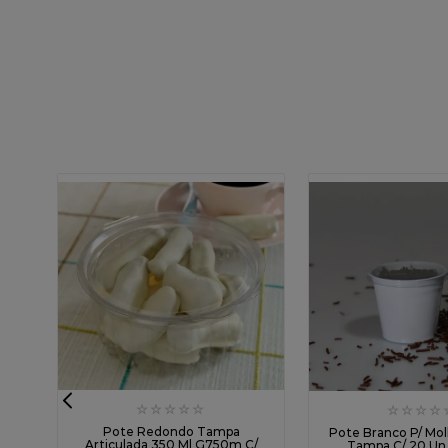
☆
☆
☆
☆
☆
☆
☆
☆
☆
10
Pote Redondo Tampa
Pote Branco P/ Mol
Articulada 350 Ml G750m C/
Tampa C/ 20 Un