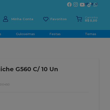
ÍRITO SANTO
Carrinho
Minha Conta
R$
0
,
00
s
Guloseimas
Festas
Temas
iche G560 C/ 10 Un
700450