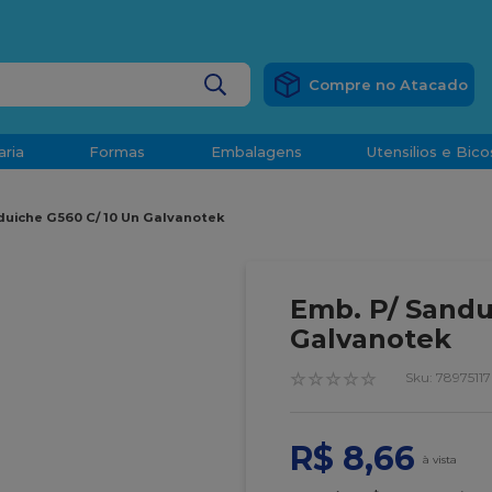
RÁTIS
EM COMPRAS ACIMA DE R$ 1.000,00 PARA O ESP
BUSCADOS
aria
Formas
Embalagens
Utensilios e Bico
densado
duiche G560 C/ 10 Un Galvanotek
d
Emb. P/ Sandu
Galvanotek
☆
☆
☆
☆
☆
:
7897511
o
R$
8
,
66
t