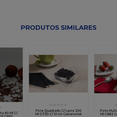
PRODUTOS SIMILARES
☆
☆
☆
☆
☆
☆
Pote Quadrado C/ Lacre 250
Pote Mult
ho 60 Ml C/
Ml G730 C/ 10 Un Galvanotek
Ml G682 C
 Sf G697