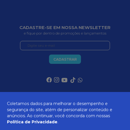
CADASTRE-SE EM NOSSA NEWSLETTER
e fique por dentro de promoções e lançamentos
CADASTRAR
SOBRE NÓS
Coletamos dados para melhorar o desempenho e
segurança do site, atém de personalizar conteúdo e
anúncios. Ao continuar, você concorda com nossas
ATENDIMENTO
Política de Privacidade
.