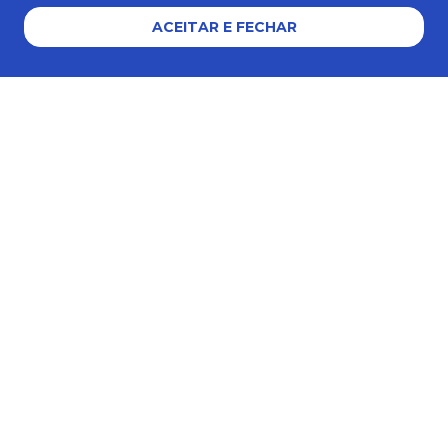
ACEITAR E FECHAR
AJUDA E SUPORTE
Formas de pagamento
Certificados e segurança