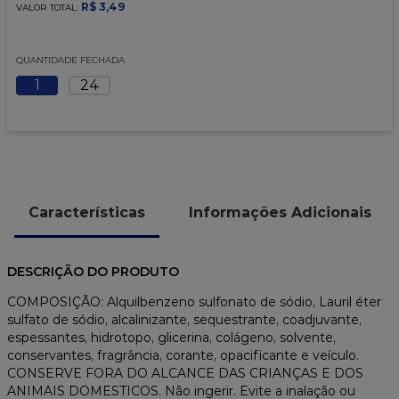
9
º
caixa kraft
R$
3
,
49
VALOR TOTAL:
10
º
chocolate
QUANTIDADE FECHADA
1
24
Características
Informações Adicionais
DESCRIÇÃO DO PRODUTO
COMPOSIÇÃO: Alquilbenzeno sulfonato de sódio, Lauril éter
sulfato de sódio, alcalinizante, sequestrante, coadjuvante,
espessantes, hidrotopo, glicerina, colágeno, solvente,
conservantes, fragrância, corante, opacificante e veículo.
CONSERVE FORA DO ALCANCE DAS CRIANÇAS E DOS
ANIMAIS DOMESTICOS. Não ingerir. Evite a inalação ou