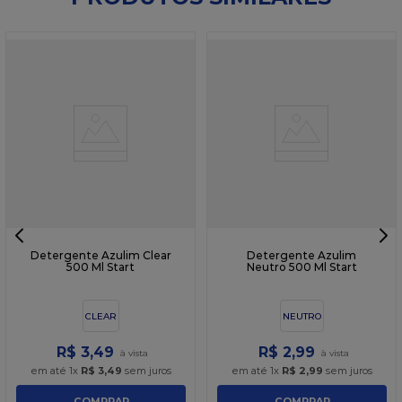
Detergente Azulim Clear
Detergente Azulim
500 Ml Start
Neutro 500 Ml Start
CLEAR
NEUTRO
R$
3
,
49
R$
2
,
99
em até
1
x
R$
3
,
49
sem juros
em até
1
x
R$
2
,
99
sem juros
COMPRAR
COMPRAR