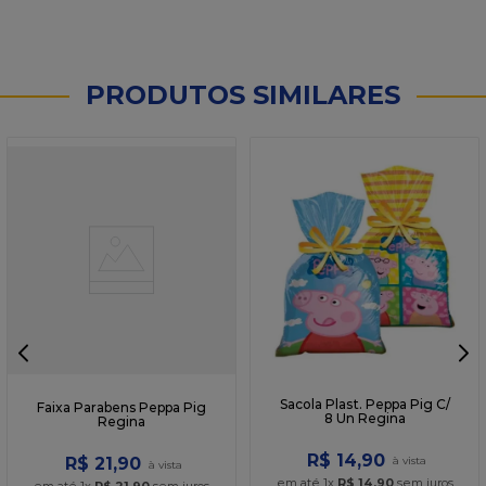
PRODUTOS SIMILARES
Sacola Plast. Peppa Pig C/
Faixa Parabens Peppa Pig
8 Un Regina
Regina
R$
14
,
90
R$
21
,
90
em até
1
x
R$
14
,
90
sem juros