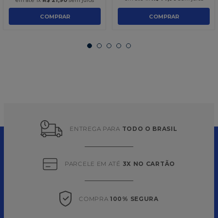
em até
1
x
R$
21
,
90
sem juros
COMPRAR
COMPRAR
ENTREGA PARA 
TODO O BRASIL
PARCELE EM ATÉ 
3X NO CARTÃO
COMPRA 
100% SEGURA