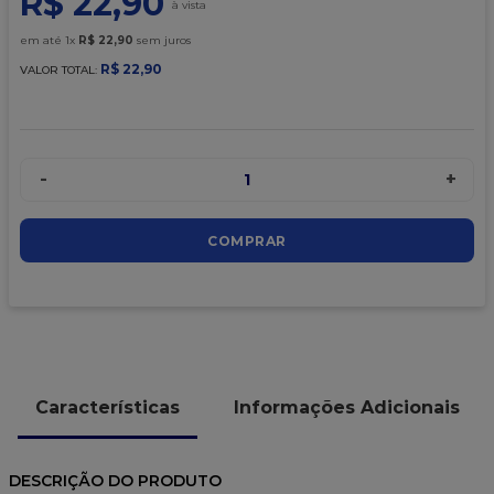
R$
22
,
90
9
º
caixa kraft
em até
1
x
R$
22
,
90
sem juros
10
º
chocolate
R$
22
,
90
VALOR TOTAL:
-
+
1
COMPRAR
Características
Informações Adicionais
DESCRIÇÃO DO PRODUTO