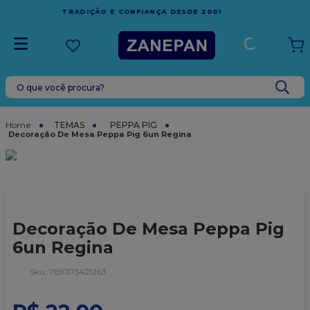
FRETE GRÁTIS
EM COMPRAS ACIMA DE R$1.000,00 PARA O
ESPÍRITO SANTO
O que você procura?
TERMOS MAIS BUSCADOS
1
º
leite condensado
TEMAS
PEPPA PIG
Decoração De Mesa Peppa Pig 6un Regina
2
º
caixa
3
º
top harald
4
º
vela
5
º
bala
Decoração De Mesa Peppa Pig
6
º
granulado
6un Regina
7
º
vabene
:
7891175421263
8
º
sacola