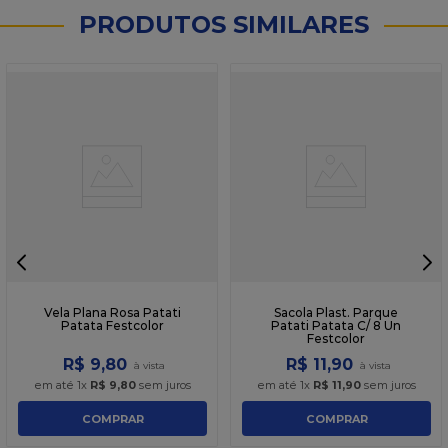
PRODUTOS SIMILARES
Vela Plana Rosa Patati
Sacola Plast. Parque
Patata Festcolor
Patati Patata C/ 8 Un
Festcolor
R$
9
,
80
R$
11
,
90
em até
1
x
R$
9
,
80
sem juros
em até
1
x
R$
11
,
90
sem juros
COMPRAR
COMPRAR