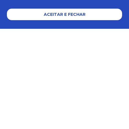
AJUDA E SUPORTE
ACEITAR E FECHAR
Formas de pagamento
Certificados e segurança