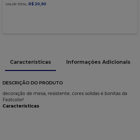
9
º
granulado
R$
20
,
90
VALOR TOTAL:
10
º
chocolate
Características
Informações Adicionais
DESCRIÇÃO DO PRODUTO
decoração de mesa, resistente, cores solidas e bonitas da
Festcolor!
Características