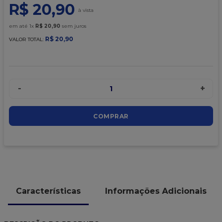
9
º
caixa kraft
R$
20
,
90
10
º
chocolate
em até
1
x
R$
20
,
90
sem juros
R$
20
,
90
VALOR TOTAL:
-
+
1
COMPRAR
Características
Informações Adicionais