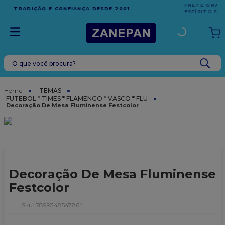
FRETE GRÁTIS
EM COMPRAS ACIMA DE R$1.000,00 PARA O
ESPÍRITO SANTO
O que você procura?
TERMOS MAIS BUSCADOS
1
º
caixa
TEMAS
FUTEBOL * TIMES * FLAMENGO * VASCO * FLU
2
º
leite condensado
Decoração De Mesa Fluminense Festcolor
3
º
vela
4
º
top harald
5
º
bala
Decoração De Mesa Fluminense
6
º
sacola
Festcolor
7
º
vabene
:
7899348547864
8
º
granulado