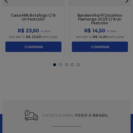
Caixa Milk Botafogo C/ 8
Bandeirinha P/ Docinhos
Un Festcolor
Flamengo 2023 C/ 8 Un
Festcolor
R$
23
,
50
R$
14
,
50
em até
1
x
R$
23
,
50
sem juros
em até
1
x
R$
14
,
50
sem juros
COMPRAR
COMPRAR
ENTREGA PARA 
TODO O BRASIL