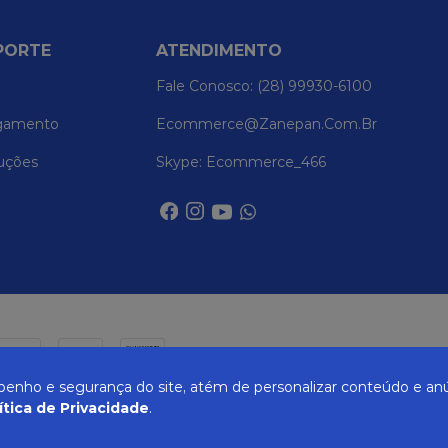
PORTE
ATENDIMENTO
Fale Conosco: (28) 99930-6100
gamento
Ecommerce@zanepan.com.br
uções
Skype: Ecommerce_466
nho e segurança do site, atém de personalizar conteúdo e anú
ítica de Privacidade
.
UREIRA, 514 - ELPÍDIO VOLPINI - CACHOEIRO DE ITAPEMIRIM - ES | CEP 29309-71