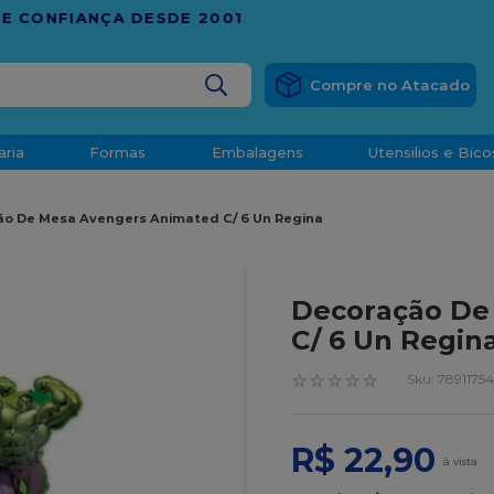
RÁTIS
EM COMPRAS ACIMA DE R$ 1.000,00 PARA O ESP
BUSCADOS
aria
Formas
Embalagens
Utensilios e Bico
densado
o De Mesa Avengers Animated C/ 6 Un Regina
d
Decoração De
C/ 6 Un Regin
☆
☆
☆
☆
☆
:
78911754
o
R$
22
,
90
t