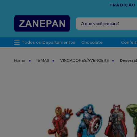
FRETE G
O que você procura?
TERMOS MAIS 
Todos os Departamentos
Chocolate
Confeit
1
º
caixa
2
º
leite con
TEMAS
VINGADORES/AVENGERS
Decoraçã
3
º
vela
4
º
top haral
5
º
bala
6
º
sacola
7
º
vabene
8
º
granulad
9
º
caixa kraf