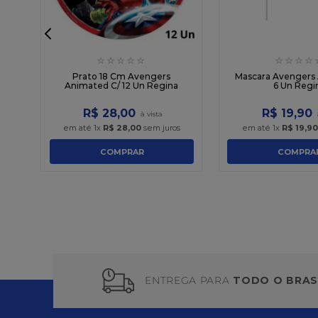
☆
☆
☆
☆
☆
☆
☆
☆
☆
o
Prato 18 Cm Avengers
Mascara Avengers
Animated C/ 12 Un Regina
6 Un Regi
R$
28
,
00
R$
19
,
90
em até
1
x
R$
28
,
00
sem juros
em até
1
x
R$
19
,
90
COMPRAR
COMPRA
ENTREGA PARA
TODO O BRAS