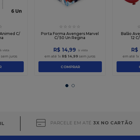
☆
☆
☆
☆
☆
☆
 Animed C/
Porta Forma Avengers Marvel
Balão Av
na
C/ 50 Un Regina
12 C
R$
14
,
99
R$
sem juros
em até
1
x
R$
14
,
99
sem juros
em até
1
x
R
COMPRAR
PARCELE EM ATÉ
3X NO CARTÃO
IL