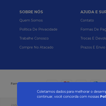
SOBRE NÓS
AJUDA E SU
Quem Somos
Contato
Política De Privacidade
Formas De Pa
Trabalhe Conosco
Trocas E Devol
Compre No Atacado
Prazos E Envio
Formas de pagamento
Coletamos dados para melhorar o desempe
continuar, você concorda com nossas
Pol
ZANEPAN 2022 | CNPJ: 04.319.228/0001-08 | AVENIDA MAURO MIRANDA MAD