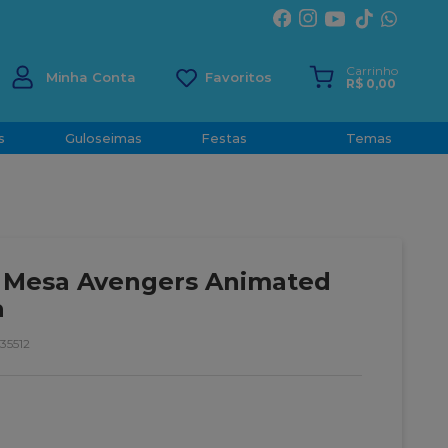
ÍRITO SANTO
Carrinho
Minha Conta
R$
0
,
00
s
Guloseimas
Festas
Temas
 Mesa Avengers Animated
a
35512