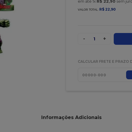
em até
1
x
R$
22
,
90
sem jur
R$
22
,
90
VALOR TOTAL:
-
+
1
CALCULAR FRETE E PRAZO 
Informações Adicionais