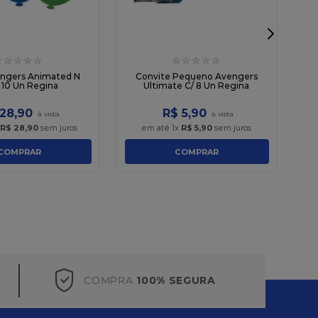
☆
☆
☆
☆
☆
☆
☆
☆
☆
☆
Pa
engers Animated N
Convite Pequeno Avengers
/ 10 Un Regina
Ultimate C/ 8 Un Regina
28
,
90
R$
5
,
90
R$
28
,
90
sem juros
em até
1
x
R$
5
,
90
sem juros
COMPRAR
COMPRAR
COMPRA
100% SEGURA