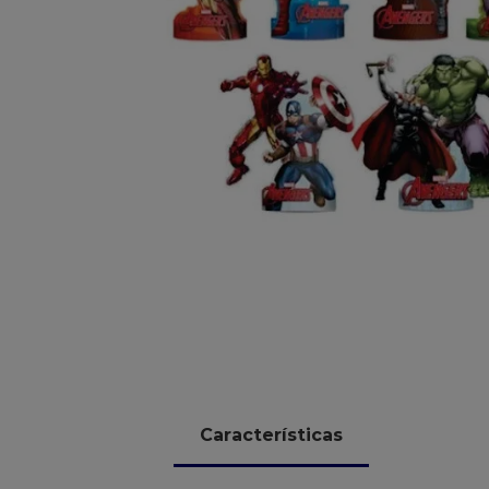
10
º
chocolate
Características