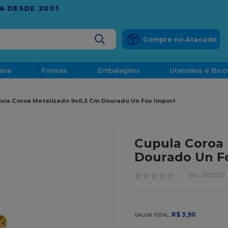
RÁTIS
EM COMPRAS ACIMA DE R$ 1.000,00 PARA O ESP
BUSCADOS
aria
Formas
Embalagens
Utensilios e Bico
densado
ula Coroa Metalizado 9x6,5 Cm Dourado Un Fox Import
d
Cupula Coroa 
Dourado Un F
o
☆
☆
☆
☆
☆
:
590330
R$
3
,
90
VALOR TOTAL:
t