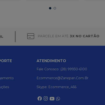
PARCELE EM ATÉ
3X NO CARTÃO
IL
PORTE
ATENDIMENTO
Fale Conosco: (28) 99930-6100
gamento
Ecommerce@zanepan.com.br
uções
Skype: Ecommerce_466