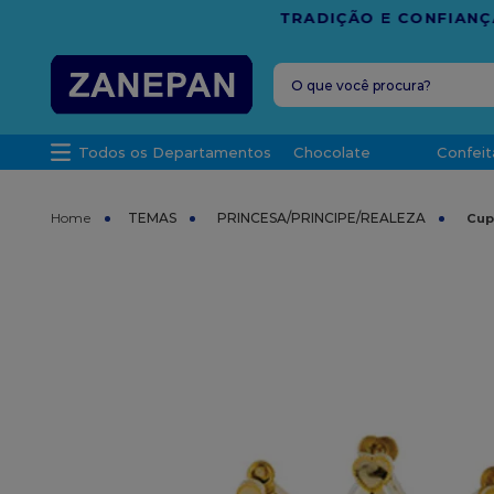
FRETE G
O que você procura?
TERMOS MAIS 
Todos os Departamentos
Chocolate
Confeit
1
º
vela
2
º
leite con
TEMAS
PRINCESA/PRINCIPE/REALEZA
Cup
3
º
top haral
4
º
bala
5
º
chocolate
6
º
granulad
7
º
vabene
8
º
caixa
9
º
caixa kraf