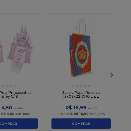
☆
☆
☆
☆
☆
☆
☆
☆
☆
☆
B
Peq. Princesinhas
Sacola Papel Realeza
isney C/ 8
18x09x22 C/ 10 L E L
4
,
50
R$
16
,
99
x
R$
4
,
50
sem juros
em até
1
x
R$
16
,
99
sem juros
COMPRAR
COMPRAR