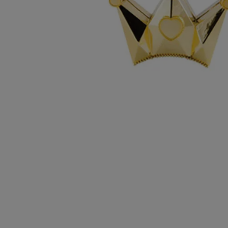
10
º
sacola