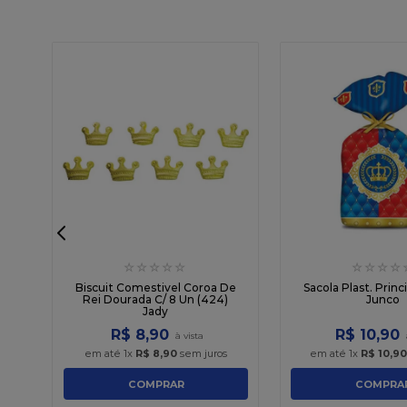
☆
☆
☆
☆
☆
☆
☆
☆
☆
çs
Biscuit Comestivel Coroa De
Sacola Plast. Princ
Rei Dourada C/ 8 Un (424)
Junco
Jady
R$
8
,
90
R$
10
,
90
em até
1
x
R$
8
,
90
sem juros
em até
1
x
R$
10
,
90
COMPRAR
COMPRA