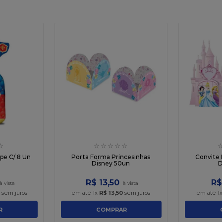
☆
☆
☆
☆
☆
☆
ipe C/ 8 Un
Porta Forma Princesinhas
Convite 
Disney 50un
D
R$
13
,
50
R$
sem juros
em até
1
x
R$
13
,
50
sem juros
em até
1
R
COMPRAR