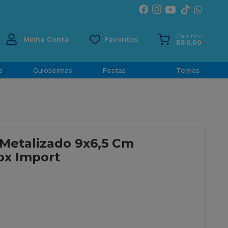
ÍRITO SANTO
Carrinho
Minha Conta
R$
0
,
00
s
Guloseimas
Festas
Temas
Metalizado 9x6,5 Cm
ox Import