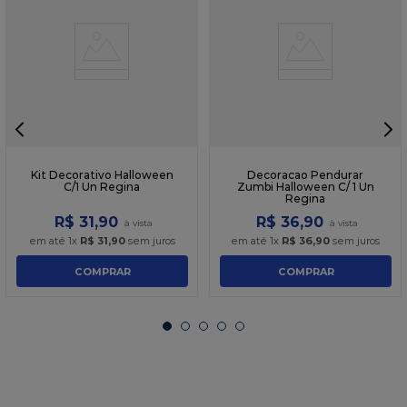
Kit Decorativo Halloween
Decoracao Pendurar
C/1 Un Regina
Zumbi Halloween C/ 1 Un
Regina
R$
31
,
90
R$
36
,
90
em até
1
x
R$
31
,
90
sem juros
em até
1
x
R$
36
,
90
sem juros
COMPRAR
COMPRAR