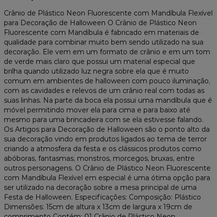
Crânio de Plástico Neon Fluorescente com Mandíbula Flexível
para Decoração de Halloween O Crânio de Plástico Neon
Fluorescente com Mandíbula é fabricado em materiais de
qualidade para combinar muito bem sendo utilizado na sua
decoração. Ele vem em um formato de crânio e em um tom
de verde mais claro que possui um material especial que
brilha quando utilizado luz negra sobre ela que é muito
comum em ambientes de halloween com pouco iluminação,
com as cavidades e relevos de um crânio real com todas as
suas linhas. Na parte da boca ela possui uma mandíbula que é
móvel permitindo mover ela para cima e para baixo até
mesmo para uma brincadeira com se ela estivesse falando.
Os Artigos para Decoração de Halloween são o ponto alto da
sua decoração vindo em produtos ligados ao tema de terror
criando a atmosfera da festa e os clássicos produtos como
abóboras, fantasmas, monstros, morcegos, bruxas, entre
outros personagens. O Crânio de Plástico Neon Fluorescente
com Mandíbula Flexível em especial é uma ótima opção para
ser utilizado na decoração sobre a mesa principal de uma
Festa de Halloween. Especificações: Composição: Plástico
Dimensões: 15cm de altura x 13cm de largura x 19cm de
comprimento Contém: 01 Crânio de Plástico Neon