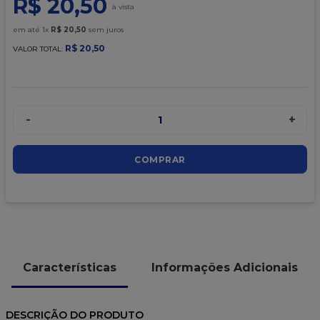
R$
20
,
50
9
º
caixa kraft
10
º
chocolate
em até
1
x
R$
20
,
50
sem juros
R$
20
,
50
VALOR TOTAL:
-
+
1
COMPRAR
Características
Informações Adicionais
DESCRIÇÃO DO PRODUTO