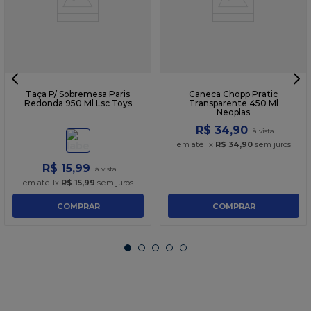
Taça P/ Sobremesa Paris
Caneca Chopp Pratic
Redonda 950 Ml Lsc Toys
Transparente 450 Ml
Neoplas
R$
34
,
90
em até
1
x
R$
34
,
90
sem juros
R$
15
,
99
em até
1
x
R$
15
,
99
sem juros
COMPRAR
COMPRAR