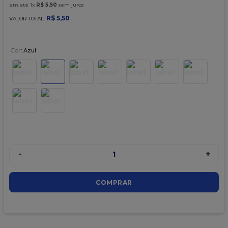
9
º
caixa kraft
em até
1
x
R$
5
,
50
sem juros
R$
5
,
50
VALOR TOTAL:
10
º
chocolate
Cor
:
Azul
-
+
1
COMPRAR