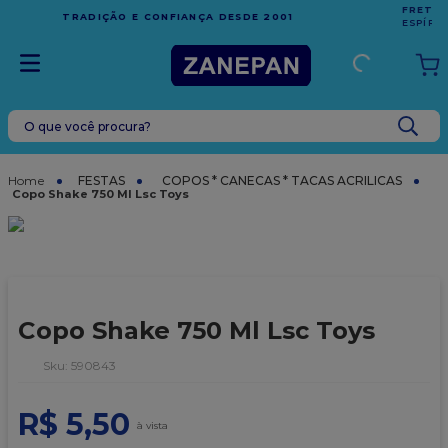
FRETE GRÁTIS
EM COMPRAS ACIMA DE R$1.000,00 PARA O
ESPÍRITO SANTO
O que você procura?
TERMOS MAIS BUSCADOS
1
º
leite condensado
FESTAS
COPOS * CANECAS * TACAS ACRILICAS
Copo Shake 750 Ml Lsc Toys
2
º
caixa
3
º
vela
4
º
top harald
5
º
vabene
Copo Shake 750 Ml Lsc Toys
6
º
sacola
:
590843
7
º
granulado
R$
5
,
50
8
º
bala