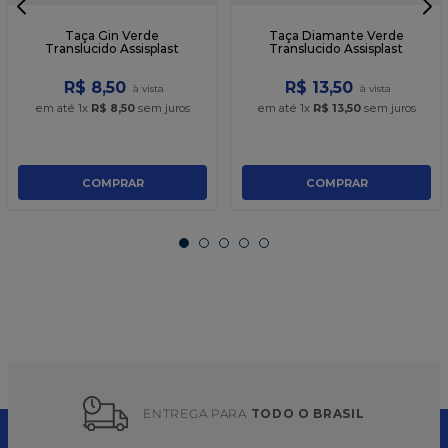
Taça Gin Verde
Taça Diamante Verde
Translucido Assisplast
Translucido Assisplast
R$
8
,
50
R$
13
,
50
em até
1
x
R$
8
,
50
sem juros
em até
1
x
R$
13
,
50
sem juros
COMPRAR
COMPRAR
ENTREGA PARA 
TODO O BRASIL