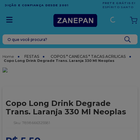
FRETE GRÁTIS
EM COMPRAS ACIMA DE R$1.000,00 PARA O
ESPÍRITO SANTO
O que você procura?
TERMOS MAIS BUSCADOS
1
º
leite condensado
FESTAS
COPOS * CANECAS * TACAS ACRILICAS
Copo Long Drink Degrade Trans. Laranja 330 Ml Neoplas
2
º
caixa
3
º
vela
4
º
top harald
5
º
vabene
Copo Long Drink Degrade
6
º
granulado
Trans. Laranja 330 Ml Neoplas
7
º
sacola
:
7898666325581
8
º
bala