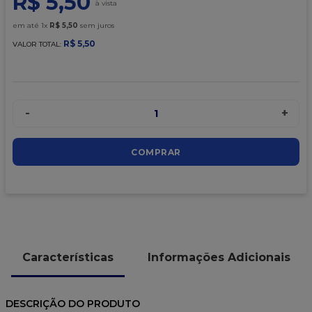
R$
5
,
50
9
º
caixa kraft
em até
1
x
R$
5
,
50
sem juros
10
º
chocolate
R$
5
,
50
VALOR TOTAL:
-
+
1
COMPRAR
Características
Informações Adicionais
DESCRIÇÃO DO PRODUTO