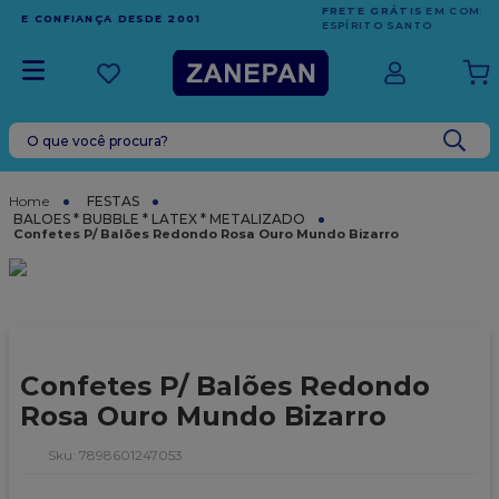
FRETE GRÁTIS
EM COMPRAS ACIMA DE R$1.000,00 PARA O
ESPÍRITO SANTO
O que você procura?
TERMOS MAIS BUSCADOS
1
º
caixa
FESTAS
BALOES * BUBBLE * LATEX * METALIZADO
2
º
leite condensado
Confetes P/ Balões Redondo Rosa Ouro Mundo Bizarro
3
º
vela
4
º
top harald
5
º
bala
Confetes P/ Balões Redondo
6
º
sacola
Rosa Ouro Mundo Bizarro
7
º
vabene
:
7898601247053
8
º
granulado