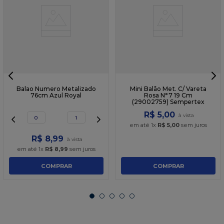
Balao Numero Metalizado
Mini Balão Met. C/ Vareta
76cm Azul Royal
Rosa N°7 19 Cm
(29002759) Sempertex
R$
5
,
00
0
1
em até
1
x
R$
5
,
00
sem juros
R$
8
,
99
em até
1
x
R$
8
,
99
sem juros
COMPRAR
COMPRAR