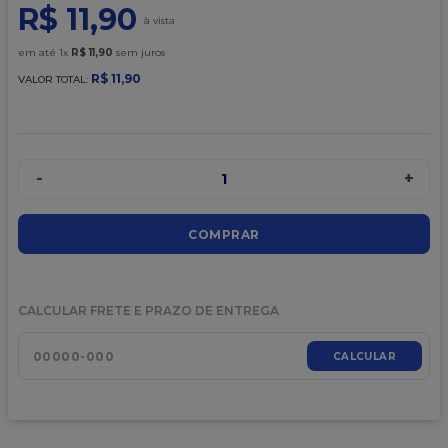
9
º
caixa kraft
R$
11
,
90
10
º
chocolate
em até
1
x
R$
11
,
90
sem juros
R$
11
,
90
VALOR TOTAL:
-
+
1
COMPRAR
CALCULAR FRETE E PRAZO DE ENTREGA
CALCULAR