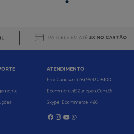
PARCELE EM ATÉ
3X NO CARTÃO
IL
PORTE
ATENDIMENTO
Fale Conosco: (28) 99930-6100
gamento
Ecommerce@zanepan.com.br
uções
Skype: Ecommerce_466