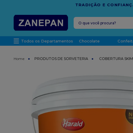
FRETE G
O que você procura?
TERMOS MAIS 
Todos os Departamentos
Chocolate
Confeit
1
º
leite con
2
º
caixa
PRODUTOS DE SORVETERIA
COBERTURA SKI
3
º
vela
4
º
top haral
5
º
vabene
6
º
sacola
7
º
granulad
8
º
bala
9
º
caixa kraf