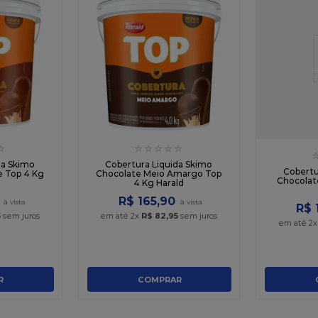
☆
☆
☆
☆
☆
☆
da Skimo
Cobertura Liquida Skimo
Cobertu
e Top 4 Kg
Chocolate Meio Amargo Top
Chocolat
4 Kg Harald
R$
165
,
90
R$
5
sem juros
em até
2
x
R$
82
,
95
sem juros
em até
2
R
COMPRAR