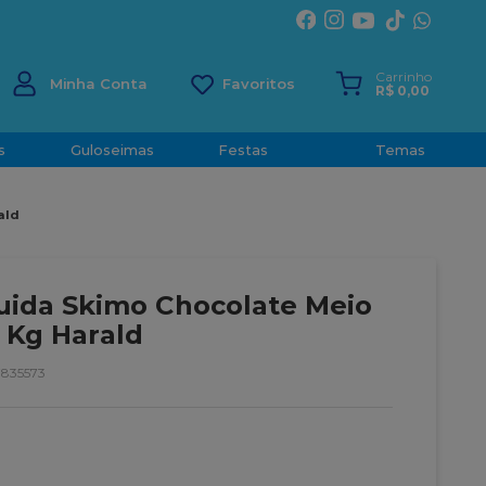
ÍRITO SANTO
Carrinho
Minha Conta
R$
0
,
00
s
Guloseimas
Festas
Temas
ald
uida Skimo Chocolate Meio
 Kg Harald
835573