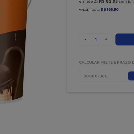
em até
2
x
R$
82
,
95
sem jur
R$
165
,
90
VALOR TOTAL:
-
+
1
CALCULAR FRETE E PRAZO 