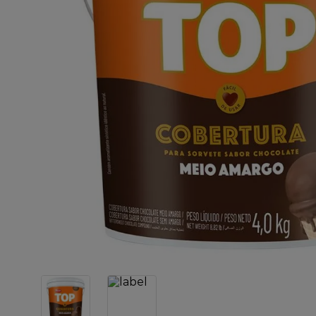
10
º
chocolate