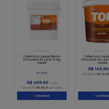
☆
☆
☆
☆
☆
☆
☆
☆
☆
Cobertura Liquida Skimo
Cobertura Liqui
Chocolate Ao Leite 12 Kg
Chocolate Ao Leit
Harald
Harald
R$
149
,
90
AO LEITE
em até
2
x
R$
74
,
9
R$
409
,
90
em até
6
x
R$
68
,
31
sem juros
COMPRAR
COMPRA