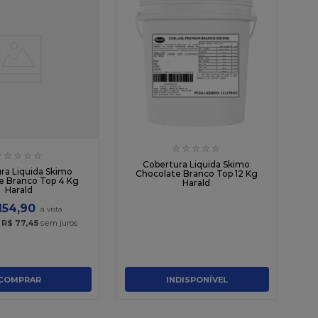
☆
☆
☆
☆
☆
☆
☆
☆
☆
☆
Cobertura Liquida Skimo
ra Liquida Skimo
Chocolate Branco Top 12 Kg
e Branco Top 4 Kg
Harald
Harald
154
,
90
x
R$
77
,
45
sem juros
COMPRAR
INDISPONÍVEL