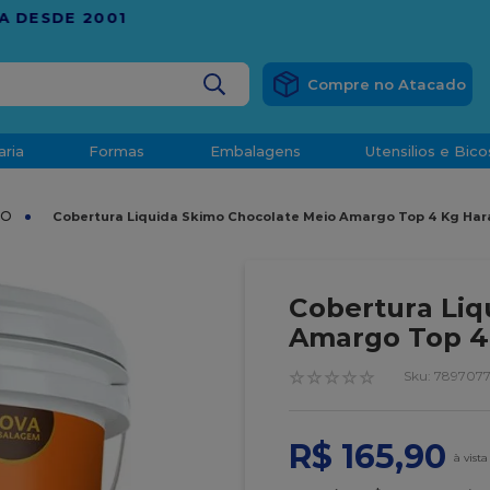
RÁTIS
EM COMPRAS ACIMA DE R$ 1.000,00 PARA O ESP
BUSCADOS
aria
Formas
Embalagens
Utensilios e Bico
densado
MO
Cobertura Liquida Skimo Chocolate Meio Amargo Top 4 Kg Har
d
Cobertura Liq
Amargo Top 4
☆
☆
☆
☆
☆
:
7897077
o
R$
165
,
90
t