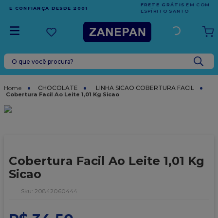
FRETE GRÁTIS
EM COMPRAS ACIMA DE R$1.000,00 PARA O
ESPÍRITO SANTO
O que você procura?
TERMOS MAIS BUSCADOS
1
º
leite condensado
CHOCOLATE
LINHA SICAO COBERTURA FACIL
Cobertura Facil Ao Leite 1,01 Kg Sicao
2
º
caixa
3
º
top harald
4
º
vela
5
º
bala
Cobertura Facil Ao Leite 1,01 Kg
6
º
granulado
Sicao
7
º
vabene
:
20842060444
8
º
sacola