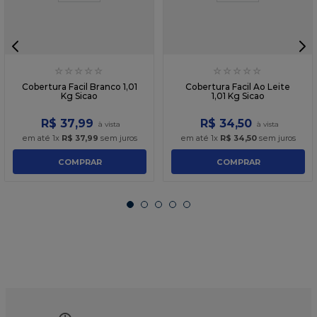
☆
☆
☆
☆
☆
☆
☆
☆
☆
☆
Cobertura Facil Branco 1,01
Cobertura Facil Ao Leite
Kg Sicao
1,01 Kg Sicao
R$
37
,
99
R$
34
,
50
em até
1
x
R$
37
,
99
sem juros
em até
1
x
R$
34
,
50
sem juros
COMPRAR
COMPRAR