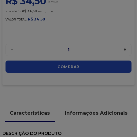
R$
34
,
50
9
º
caixa kraft
em até
1
x
R$
34
,
50
sem juros
10
º
chocolate
R$
34
,
50
VALOR TOTAL:
-
+
1
COMPRAR
Características
Informações Adicionais
DESCRIÇÃO DO PRODUTO