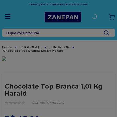
FRETE GRÁTIS
EM COMPRAS ACIMA DE R$1.000,00 PARA O
ESPÍRITO SANTO
O que você procura?
TERMOS MAIS BUSCADOS
1
º
leite condensado
CHOCOLATE
LINHA TOP
Chocolate Top Branca 1,01 Kg Harald
2
º
caixa
3
º
top harald
4
º
vela
5
º
bala
Chocolate Top Branca 1,01 Kg
6
º
granulado
Harald
7
º
vabene
☆
☆
☆
☆
☆
:
7897077837249
8
º
sacola