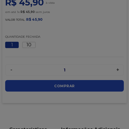
R$
45
,
90
9
º
caixa kraft
10
º
chocolate
em até
1
x
R$
45
,
90
sem juros
R$
45
,
90
VALOR TOTAL:
QUANTIDADE FECHADA
1
10
-
+
1
COMPRAR