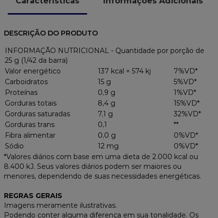
Características
Informações Adicionais
DESCRIÇÃO DO PRODUTO
INFORMAÇÃO NUTRICIONAL - Quantidade por porção de
25 g (1/42 da barra)
Valor energético
137 kcal = 574 kj
7%VD*
Carboidratos
15 g
5%VD*
Proteínas
0,9 g
1%VD*
Gorduras totais
8,4 g
15%VD*
Gorduras saturadas
7,1 g
32%VD*
Gorduras trans
0,1
**
Fibra alimentar
0,0 g
0%VD*
Sódio
12 mg
0%VD*
*Valores diários com base em uma dieta de 2.000 kcal ou
8.400 kJ. Seus valores diários podem ser maiores ou
menores, dependendo de suas necessidades energéticas.
REGRAS GERAIS
Imagens meramente ilustrativas.
Podendo conter alguma diferença em sua tonalidade. Os