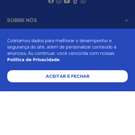
SOBRE NÓS
Coletamos dados para melhorar o desempenho e
ATENDIMENTO
segurança do site, atém de personalizar conteúdo e
anúncios. Ao continuar, você concorda com nossas
Política de Privacidade
.
AJUDA E SUPORTE
ACEITAR E FECHAR
Formas de pagamento