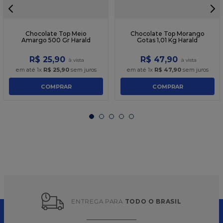
Chocolate Top Meio
Chocolate Top Morango
Amargo 500 Gr Harald
Gotas 1,01 Kg Harald
R$
25
,
90
R$
47
,
90
em até
1
x
R$
25
,
90
sem juros
em até
1
x
R$
47
,
90
sem juros
COMPRAR
COMPRAR
ENTREGA PARA 
TODO O BRASIL