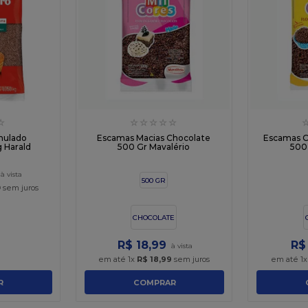
☆
☆
☆
☆
☆
☆
nulado
Escamas Macias Chocolate
Escamas C
g Harald
500 Gr Mavalério
500
500 GR
0
sem juros
CHOCOLATE
R$
18
,
99
R$
em até
1
x
R$
18
,
99
sem juros
em até
1
R
COMPRAR