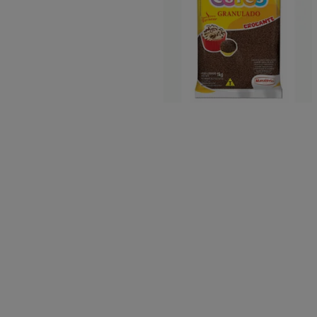
10
º
chocolate