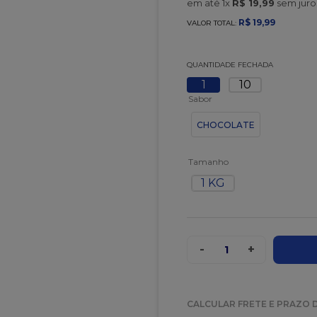
em até
1
x
R$
19
,
99
sem juro
R$
19
,
99
VALOR TOTAL:
QUANTIDADE FECHADA
1
10
Sabor
CHOCOLATE
Tamanho
1 KG
-
+
1
CALCULAR FRETE E PRAZO 