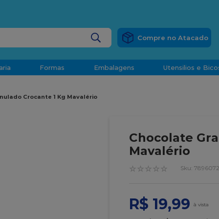
RÁTIS
EM COMPRAS ACIMA DE R$ 1.000,00 PARA O ESP
BUSCADOS
aria
Formas
Embalagens
Utensilios e Bico
densado
nulado Crocante 1 Kg Mavalério
d
Chocolate Gra
Mavalério
☆
☆
☆
☆
☆
:
789607
o
R$
19
,
99
t