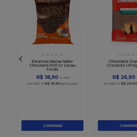
☆
☆
☆
☆
☆
☆
☆
☆
☆
au
Escamas Macias Sabor
Chocolate Gra
Chocolate 500 Gr Cacau
Crocante 1,01 K
Foods
R$
18
,
90
R$
26
,
90
em até
1
x
R$
18
,
90
sem juros
em até
1
x
R$
26
,
9
COMPRAR
COMPRA