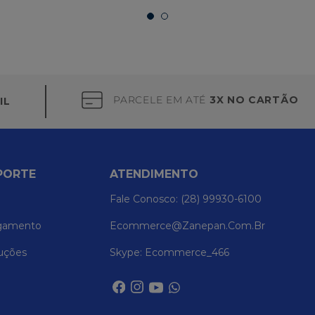
PARCELE EM ATÉ
3X NO CARTÃO
IL
PORTE
ATENDIMENTO
Fale Conosco: (28) 99930-6100
gamento
Ecommerce@zanepan.com.br
uções
Skype: Ecommerce_466