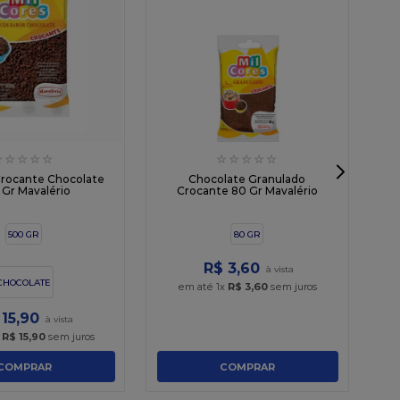
☆
☆
☆
☆
☆
☆
☆
☆
☆
☆
C
rocante Chocolate
Chocolate Granulado
 Gr Mavalério
Crocante 80 Gr Mavalério
500 GR
80 GR
R$
3
,
60
CHOCOLATE
em até
1
x
R$
3
,
60
sem juros
15
,
90
x
R$
15
,
90
sem juros
COMPRAR
COMPRAR