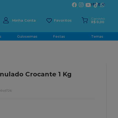
ÍRITO SANTO
Carrinho
Minha Conta
R$
0
,
00
s
Guloseimas
Festas
Temas
nulado Crocante 1 Kg
2646726