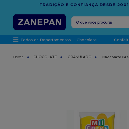
FRETE G
O que você procura?
TERMOS MAIS 
Todos os Departamentos
Chocolate
Confeit
1
º
caixa
2
º
leite con
CHOCOLATE
GRANULADO
Chocolate Gra
3
º
vela
4
º
top haral
5
º
bala
6
º
sacola
7
º
vabene
8
º
granulad
9
º
caixa kraf