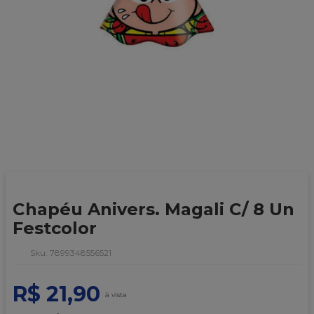
9
º
caixa kraft
10
º
chocolate
Chapéu Anivers. Magali C/ 8 Un
Festcolor
:
7899348556521
R$
21
,
90