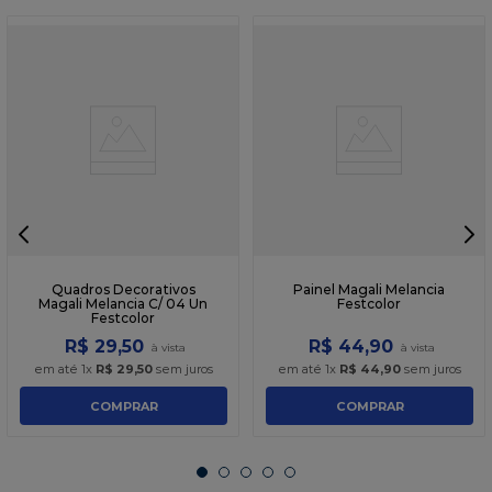
Quadros Decorativos
Painel Magali Melancia
Magali Melancia C/ 04 Un
Festcolor
Festcolor
R$
29
,
50
R$
44
,
90
em até
1
x
R$
29
,
50
sem juros
em até
1
x
R$
44
,
90
sem juros
COMPRAR
COMPRAR