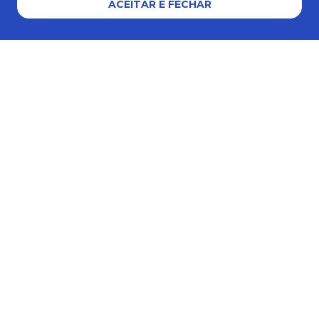
ACEITAR E FECHAR
Formas de pagamento
Certificados e segurança