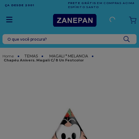
FRETE GRÁTIS
EM COMPRAS ACIMA DE R$1.000,00 PARA O
ESPÍRITO SANTO
O que você procura?
TERMOS MAIS BUSCADOS
1
º
leite condensado
TEMAS
MAGALI * MELANCIA
Chapéu Anivers. Magali C/ 8 Un Festcolor
2
º
caixa
3
º
vela
4
º
top harald
5
º
vabene
6
º
sacola
7
º
granulado
8
º
bala