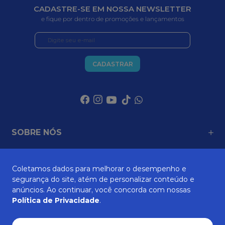
CADASTRE-SE EM NOSSA NEWSLETTER
e fique por dentro de promoções e lançamentos
CADASTRAR
SOBRE NÓS
Coletamos dados para melhorar o desempenho e
ATENDIMENTO
segurança do site, atém de personalizar conteúdo e
anúncios. Ao continuar, você concorda com nossas
Política de Privacidade
.
AJUDA E SUPORTE