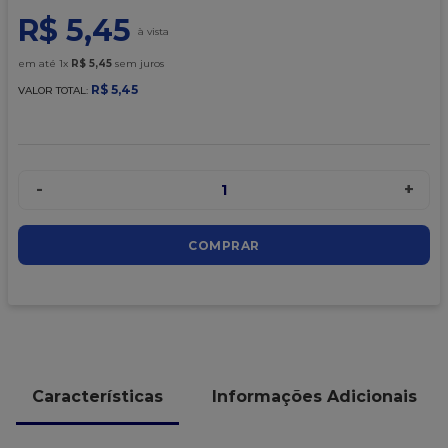
9
º
granulado
R$
5
,
45
10
º
chocolate
em até
1
x
R$
5
,
45
sem juros
R$
5
,
45
VALOR TOTAL:
-
+
1
COMPRAR
Características
Informações Adicionais