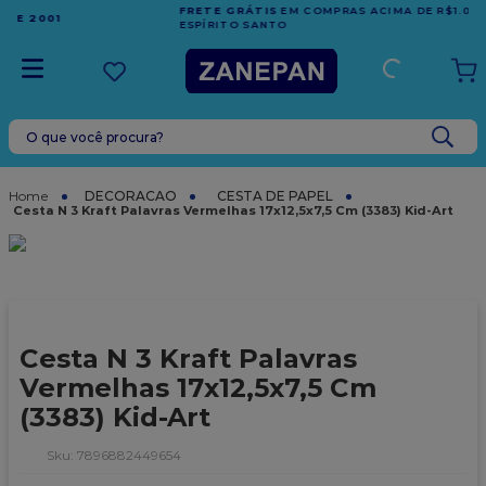
FRETE GRÁTIS
EM COMPRAS ACIMA DE R$1.000,00 PARA O
ESPÍRITO SANTO
O que você procura?
TERMOS MAIS BUSCADOS
1
º
leite condensado
DECORACAO
CESTA DE PAPEL
Cesta N 3 Kraft Palavras Vermelhas 17x12,5x7,5 Cm (3383) Kid-Art
2
º
top harald
3
º
caixa
4
º
vela
5
º
bala
Cesta N 3 Kraft Palavras
6
º
sacola
Vermelhas 17x12,5x7,5 Cm
(3383) Kid-Art
7
º
vabene
8
º
caixa kraft
:
7896882449654