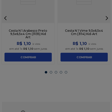
Cesta N 1 Arabesco Preto
Cesta N 1 Vime 9,5x6,5x4
9,5x6,5x4 Cm (3135) Kid
Cm (3114) Kid-Art
Art
R$
1
,
10
R$
1
,
10
em até
1
x
R$
1
,
10
sem juros
em até
1
x
R$
1
,
10
sem juros
COMPRAR
COMPRAR