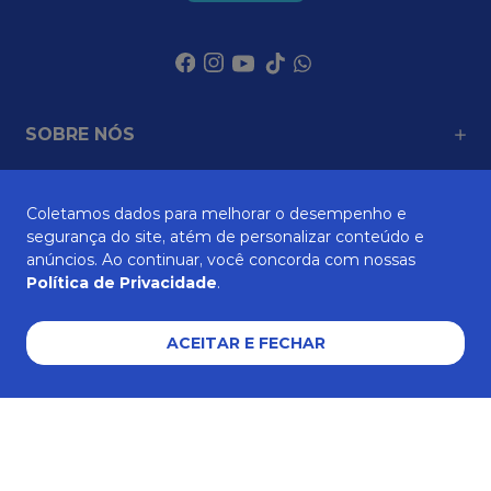
SOBRE NÓS
Coletamos dados para melhorar o desempenho e
ATENDIMENTO
segurança do site, atém de personalizar conteúdo e
anúncios. Ao continuar, você concorda com nossas
Política de Privacidade
.
AJUDA E SUPORTE
ACEITAR E FECHAR
Formas de pagamento