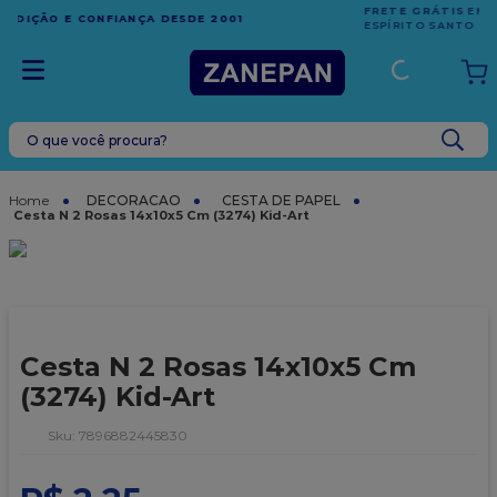
FRETE GRÁTIS
EM COMPRAS ACIMA DE R$1.000,00 PARA O
ESPÍRITO SANTO
O que você procura?
TERMOS MAIS BUSCADOS
1
º
leite condensado
DECORACAO
CESTA DE PAPEL
Cesta N 2 Rosas 14x10x5 Cm (3274) Kid-Art
2
º
caixa
3
º
vela
4
º
top harald
5
º
vabene
Cesta N 2 Rosas 14x10x5 Cm
6
º
granulado
(3274) Kid-Art
7
º
sacola
:
7896882445830
8
º
bala