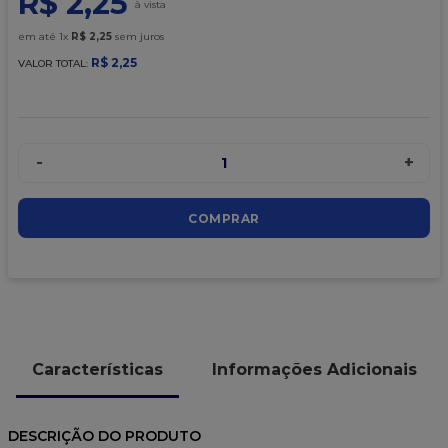
R$
2
,
25
9
º
caixa kraft
em até
1
x
R$
2
,
25
sem juros
10
º
chocolate
R$
2
,
25
VALOR TOTAL:
-
+
1
COMPRAR
Características
Informações Adicionais
DESCRIÇÃO DO PRODUTO