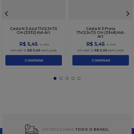
Cesta N 3 Azul 17x12,5x7,5
Cesta N 3 Preta
Cm (3332) Kid-Art
17x12,5x7,5 Cm (3348) Kid-
Art
R$
5
,
45
R$
5
,
45
em até
1
x
R$
5
,
45
sem juros
em até
1
x
R$
5
,
45
sem juros
COMPRAR
COMPRAR
ENTREGA PARA 
TODO O BRASIL