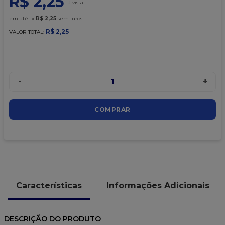
R$
2
,
25
9
º
caixa kraft
em até
1
x
R$
2
,
25
sem juros
10
º
chocolate
R$
2
,
25
VALOR TOTAL:
-
+
1
COMPRAR
Características
Informações Adicionais
DESCRIÇÃO DO PRODUTO