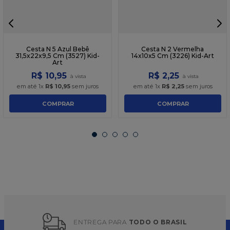
Cesta N 5 Azul Bebê
Cesta N 2 Vermelha
31,5x22x9,5 Cm (3527) Kid-
14x10x5 Cm (3226) Kid-Art
Art
R$
10
,
95
R$
2
,
25
em até
1
x
R$
10
,
95
sem juros
em até
1
x
R$
2
,
25
sem juros
COMPRAR
COMPRAR
ENTREGA PARA 
TODO O BRASIL