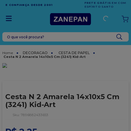
FRETE GRÁTIS
EM COMPRAS ACIMA DE R$1.000,00 PARA O
ESPÍRITO SANTO
O que você procura?
TERMOS MAIS BUSCADOS
1
º
caixa
DECORACAO
CESTA DE PAPEL
Cesta N 2 Amarela 14x10x5 Cm (3241) Kid-Art
2
º
leite condensado
3
º
vela
4
º
top harald
5
º
bala
Cesta N 2 Amarela 14x10x5 Cm
6
º
sacola
(3241) Kid-Art
7
º
vabene
:
7896882433653
8
º
granulado