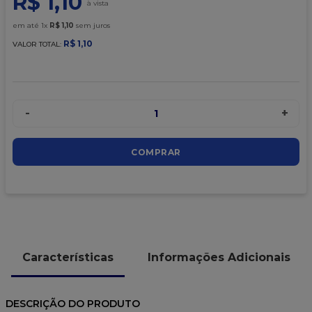
R$
1
,
10
9
º
caixa kraft
em até
1
x
R$
1
,
10
sem juros
10
º
chocolate
R$
1
,
10
VALOR TOTAL:
-
+
1
COMPRAR
Características
Informações Adicionais
DESCRIÇÃO DO PRODUTO