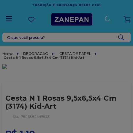
FRETE GRÁTIS
EM COMPRAS ACIMA DE R$1.000,00 PARA O
ESPÍRITO SANTO
O que você procura?
TERMOS MAIS BUSCADOS
1
º
caixa
DECORACAO
CESTA DE PAPEL
Cesta N 1 Rosas 9,5x6,5x4 Cm (3174) Kid-Art
2
º
leite condensado
3
º
vela
4
º
top harald
5
º
bala
Cesta N 1 Rosas 9,5x6,5x4 Cm
6
º
sacola
(3174) Kid-Art
7
º
vabene
:
7896882445823
8
º
granulado