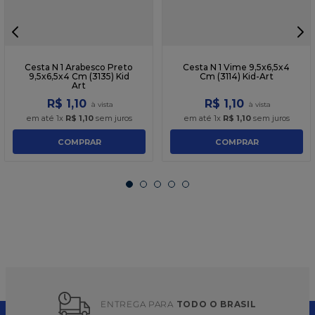
Cesta N 1 Arabesco Preto
Cesta N 1 Vime 9,5x6,5x4
9,5x6,5x4 Cm (3135) Kid
Cm (3114) Kid-Art
Art
R$
1
,
10
R$
1
,
10
em até
1
x
R$
1
,
10
sem juros
em até
1
x
R$
1
,
10
sem juros
COMPRAR
COMPRAR
ENTREGA PARA 
TODO O BRASIL