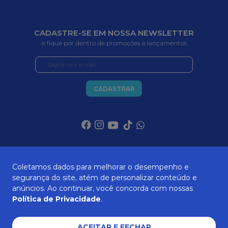
CADASTRE-SE EM NOSSA NEWSLETTER
e fique por dentro de promoções e lançamentos
CADASTRAR
SOBRE NÓS
Coletamos dados para melhorar o desempenho e
segurança do site, atém de personalizar conteúdo e
anúncios. Ao continuar, você concorda com nossas
ATENDIMENTO
Política de Privacidade
.
ACEITAR E FECHAR