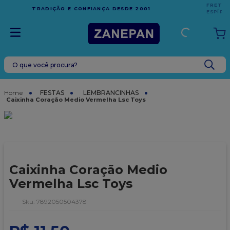
FRETE GRÁTIS
EM COMPRAS ACIMA DE R$1.000,00 PARA O
ESPÍRITO SANTO
O que você procura?
TERMOS MAIS BUSCADOS
1
º
caixa
FESTAS
LEMBRANCINHAS
Caixinha Coração Medio Vermelha Lsc Toys
2
º
leite condensado
3
º
vela
4
º
top harald
5
º
bala
Caixinha Coração Medio
6
º
sacola
Vermelha Lsc Toys
7
º
vabene
:
7892050504378
8
º
granulado