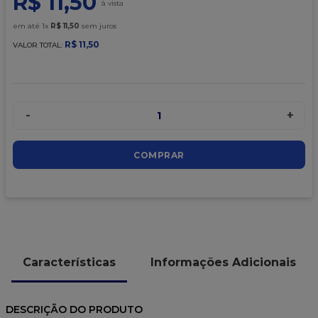
R$
11
,
50
9
º
caixa kraft
em até
1
x
R$
11
,
50
sem juros
10
º
chocolate
R$
11
,
50
VALOR TOTAL:
-
+
1
COMPRAR
Características
Informações Adicionais
DESCRIÇÃO DO PRODUTO