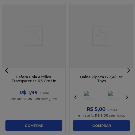
Esfera Bola Acrilica
Balde Pipoca G 2,4l Lsc
Transparente 6,5 Cm Un
Toys
R$
1
,
99
em até
1
x
R$
1
,
99
sem juros
R$
5
,
00
em até
1
x
R$
5
,
00
sem juros
COMPRAR
COMPRAR