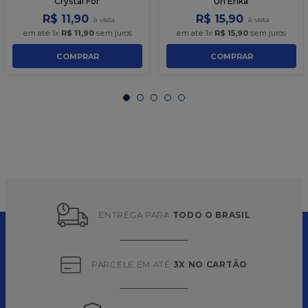
Crystal For
Un Erika
R$
11
,
90
R$
15
,
90
em até
1
x
R$
11
,
90
sem juros
em até
1
x
R$
15
,
90
sem juros
COMPRAR
COMPRAR
ENTREGA PARA 
TODO O BRASIL
PARCELE EM ATÉ 
3X NO CARTÃO