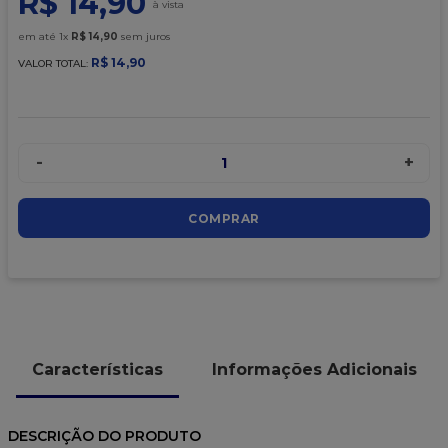
R$
14
,
90
9
º
caixa kraft
em até
1
x
R$
14
,
90
sem juros
10
º
chocolate
R$
14
,
90
VALOR TOTAL:
-
+
1
COMPRAR
Características
Informações Adicionais
DESCRIÇÃO DO PRODUTO