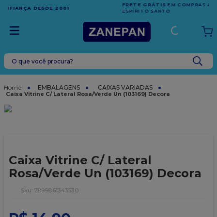
FRETE GRÁTIS
EM COMPRAS ACIMA DE R$1.000,00 PARA O
ESPÍRITO SANTO
O que você procura?
TERMOS MAIS BUSCADOS
1
º
leite condensado
EMBALAGENS
CAIXAS VARIADAS
Caixa Vitrine C/ Lateral Rosa/Verde Un (103169) Decora
2
º
caixa
3
º
top harald
4
º
vela
5
º
bala
Caixa Vitrine C/ Lateral
6
º
sacola
Rosa/Verde Un (103169) Decora
7
º
vabene
:
7899861343530
8
º
granulado