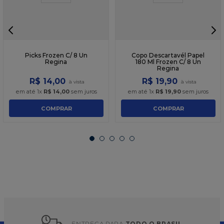
Picks Frozen C/ 8 Un
Copo Descartavél Papel
Regina
180 Ml Frozen C/ 8 Un
Regina
R$
14
,
00
R$
19
,
90
em até
1
x
R$
14
,
00
sem juros
em até
1
x
R$
19
,
90
sem juros
COMPRAR
COMPRAR
ENTREGA PARA 
TODO O BRASIL