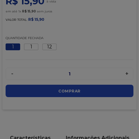
R$
15
,
90
9
º
caixa kraft
em até
1
x
R$
15
,
90
sem juros
10
º
chocolate
R$
15
,
90
VALOR TOTAL:
QUANTIDADE FECHADA
1
1
12
-
+
1
COMPRAR
Características
Informações Adicionais