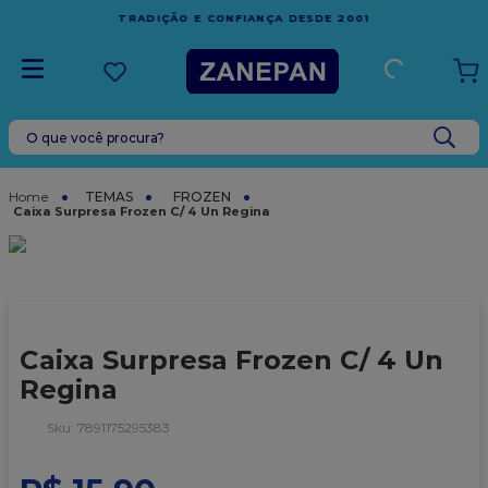
FRETE GRÁTIS
EM COMPRAS ACIMA DE R$1.000,00 PARA O
ESPÍRITO SANTO
O que você procura?
TERMOS MAIS BUSCADOS
1
º
caixa
TEMAS
FROZEN
Caixa Surpresa Frozen C/ 4 Un Regina
2
º
leite condensado
3
º
vela
4
º
top harald
5
º
bala
Caixa Surpresa Frozen C/ 4 Un
6
º
sacola
Regina
7
º
vabene
:
7891175295383
8
º
granulado