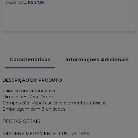
9
º
caixa kraft
R$
27
,
50
VALOR TOTAL:
10
º
chocolate
Características
Informações Adicionais
DESCRIÇÃO DO PRODUTO
Caixa surpresa: Cinderela
Dimensões: 7,5 x 7,5 cm
Composição: Papel cartão e pigmentos atóxicos
Embalagem com 8 unidades
REGRAS GERAIS
IMAGENS MERAMENTE ILUSTRATIVAS.