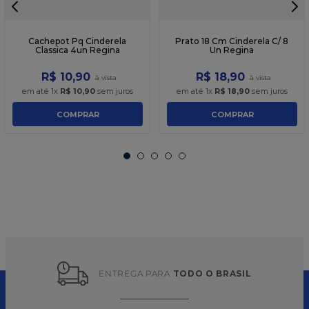
Cachepot Pq Cinderela
Prato 18 Cm Cinderela C/ 8
Classica 4un Regina
Un Regina
R$
10
,
90
R$
18
,
90
em até
1
x
R$
10
,
90
sem juros
em até
1
x
R$
18
,
90
sem juros
COMPRAR
COMPRAR
ENTREGA PARA 
TODO O BRASIL