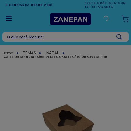
FRETE GRÁTIS
EM COMPRAS ACIMA DE R$1.000,00 PARA O
ESPÍRITO SANTO
O que você procura?
TERMOS MAIS BUSCADOS
1
º
leite condensado
TEMAS
NATAL
Caixa Retangular Sino 9x12x3,5 Kraft C/ 10 Un Crystal For
2
º
caixa
3
º
top harald
4
º
vela
5
º
bala
6
º
sacola
7
º
vabene
8
º
granulado