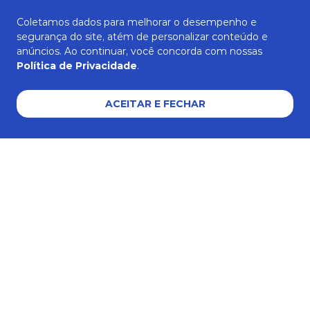
Coletamos dados para melhorar o desempenho e
segurança do site, atém de personalizar conteúdo e
ATENDIMENTO
anúncios. Ao continuar, você concorda com nossas
Política de Privacidade
.
AJUDA E SUPORTE
ACEITAR E FECHAR
Formas de pagamento
Certificados e segurança