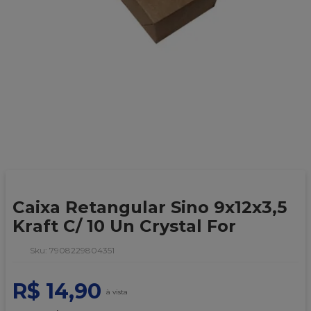
9
º
caixa kraft
10
º
chocolate
Caixa Retangular Sino 9x12x3,5
Kraft C/ 10 Un Crystal For
:
7908229804351
R$
14
,
90