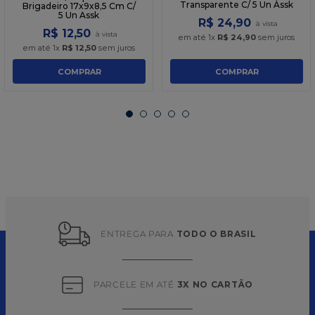
Brigadeiro 17x9x8,5 Cm C/
15x15 Vermelho Tampa
5 Un Assk
Transparente C/ 5 Un Assk
R$
12
,
50
R$
24
,
90
em até
1
x
R$
12
,
50
sem juros
em até
1
x
R$
24
,
90
sem juros
COMPRAR
COMPRAR
ENTREGA PARA 
TODO O BRASIL
PARCELE EM ATÉ 
3X NO CARTÃO