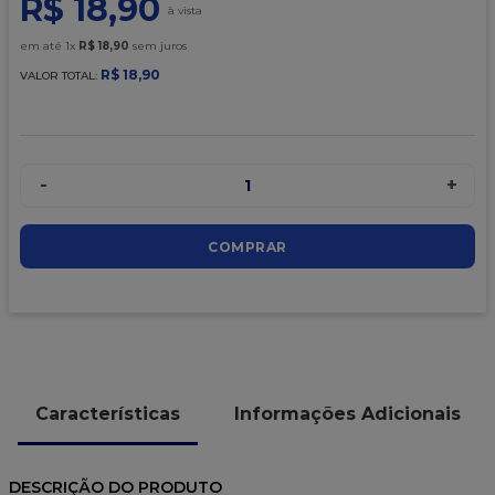
R$
18
,
90
9
º
caixa kraft
10
º
chocolate
em até
1
x
R$
18
,
90
sem juros
R$
18
,
90
VALOR TOTAL:
-
+
1
COMPRAR
Características
Informações Adicionais
DESCRIÇÃO DO PRODUTO