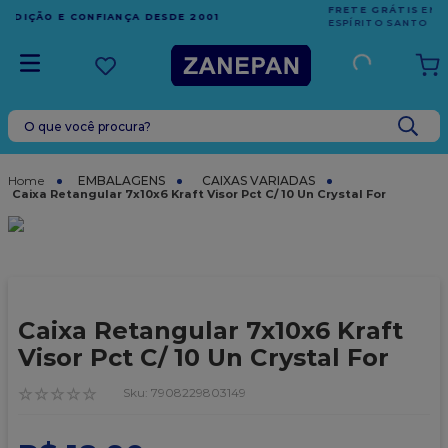
FRETE GRÁTIS
EM COMPRAS ACIMA DE R$1.000,00 PARA O
ESPÍRITO SANTO
O que você procura?
TERMOS MAIS BUSCADOS
1
º
leite condensado
EMBALAGENS
CAIXAS VARIADAS
Caixa Retangular 7x10x6 Kraft Visor Pct C/ 10 Un Crystal For
2
º
caixa
3
º
vela
4
º
top harald
5
º
vabene
Caixa Retangular 7x10x6 Kraft
6
º
granulado
Visor Pct C/ 10 Un Crystal For
7
º
sacola
☆
☆
☆
☆
☆
:
7908229803149
8
º
bala