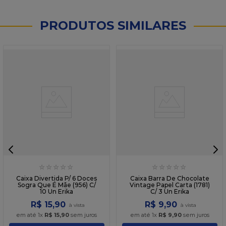
PRODUTOS SIMILARES
☆
☆
☆
☆
☆
☆
☆
☆
☆
☆
Caixa Divertida P/ 6 Doces
Caixa Barra De Chocolate
Sogra Que É Mãe (956) C/
Vintage Papel Carta (1781)
10 Un Erika
C/ 3 Un Erika
R$
15
,
90
R$
9
,
90
em até
1
x
R$
15
,
90
sem juros
em até
1
x
R$
9
,
90
sem juros