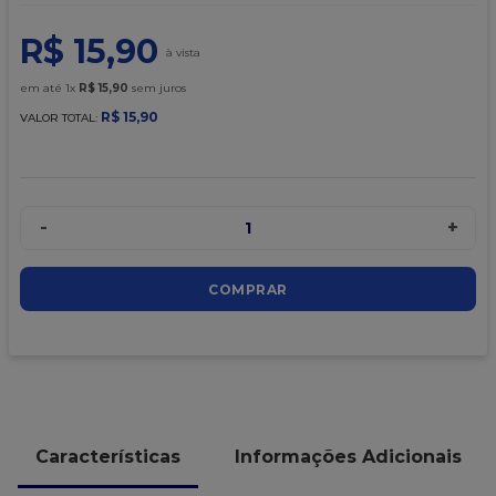
9
º
caixa kraft
R$
15
,
90
10
º
chocolate
em até
1
x
R$
15
,
90
sem juros
R$
15
,
90
VALOR TOTAL:
-
+
1
COMPRAR
Características
Informações Adicionais