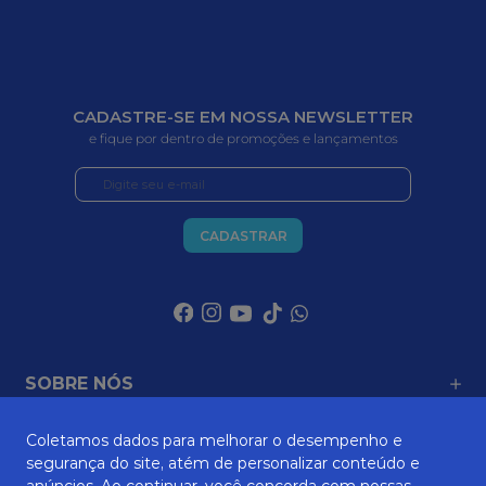
CADASTRE-SE EM NOSSA NEWSLETTER
e fique por dentro de promoções e lançamentos
CADASTRAR
SOBRE NÓS
Coletamos dados para melhorar o desempenho e
segurança do site, atém de personalizar conteúdo e
ATENDIMENTO