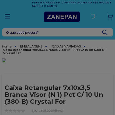
FRETE GRÁTIS
EM COMPRAS ACIMA DE R$1.000,00 PARA O
ESPÍRITO SANTO
O que você procura?
TERMOS MAIS BUSCADOS
1
º
caixa
EMBALAGENS
CAIXAS VARIADAS
Caixa Retangular 7x10x3,5 Branca Visor (N 1) Pct C/ 10 Un (380-B)
Crystal For
2
º
leite condensado
3
º
vela
4
º
top harald
5
º
bala
Caixa Retangular 7x10x3,5
6
º
sacola
Branca Visor (N 1) Pct C/ 10 Un
7
º
vabene
(380-B) Crystal For
8
º
granulado
☆
☆
☆
☆
☆
:
7898209961443