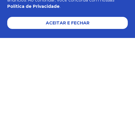
anúncios. Ao continuar, você concorda com nossas
Política de Privacidade
.
AJUDA E SUPORTE
ACEITAR E FECHAR
Formas de pagamento
Certificados e segurança