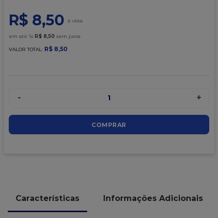
9
º
caixa kraft
R$
8
,
50
10
º
chocolate
em até
1
x
R$
8
,
50
sem juros
R$
8
,
50
VALOR TOTAL:
-
+
1
COMPRAR
Características
Informações Adicionais