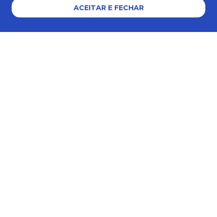
ACEITAR E FECHAR
Formas de pagamento
Certificados e segurança