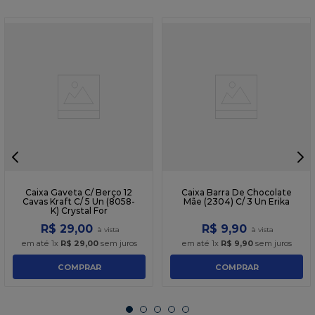
Caixa Gaveta C/ Berço 12
Caixa Barra De Chocolate
Cavas Kraft C/ 5 Un (8058-
Mãe (2304) C/ 3 Un Erika
K) Crystal For
R$
29
,
00
R$
9
,
90
em até
1
x
R$
29
,
00
sem juros
em até
1
x
R$
9
,
90
sem juros
COMPRAR
COMPRAR