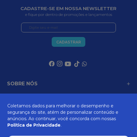
CADASTRE-SE EM NOSSA NEWSLETTER
e fique por dentro de promoções e lançamentos
CADASTRAR
SOBRE NÓS
Coletamos dados para melhorar o desempenho e
ATENDIMENTO
segurança do site, atém de personalizar conteúdo e
anúncios. Ao continuar, você concorda com nossas
Política de Privacidade
.
AJUDA E SUPORTE