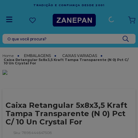
FRETE GRÁTIS
EM COMPRAS ACIMA DE R$1.000,00 PARA O
ESPÍRITO SANTO
O que você procura?
TERMOS MAIS BUSCADOS
1
º
leite condensado
EMBALAGENS
CAIXAS VARIADAS
Caixa Retangular 5x8x3,5 Kraft Tampa Transparente (N 0) Pct C/
10 Un Crystal For
2
º
caixa
3
º
vela
4
º
top harald
5
º
vabene
Caixa Retangular 5x8x3,5 Kraft
6
º
sacola
Tampa Transparente (N 0) Pct
7
º
granulado
C/ 10 Un Crystal For
8
º
bala
:
7898444647508