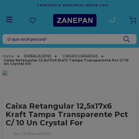
FRETE GRÁTIS
EM COMPRAS ACIMA DE R$1.000,00 PARA
1
ESPÍRITO SANTO
O que você procura?
TERMOS MAIS BUSCADOS
1
º
leite condensado
EMBALAGENS
CAIXAS VARIADAS
Caixa Retangular 12,5x17x6 Kraft Tampa Transparente Pct C/ 10
Un Crystal For
2
º
caixa
3
º
vela
4
º
top harald
5
º
vabene
Caixa Retangular 12,5x17x6
6
º
granulado
Kraft Tampa Transparente Pct
7
º
sacola
C/ 10 Un Crystal For
8
º
bala
:
7898444659105