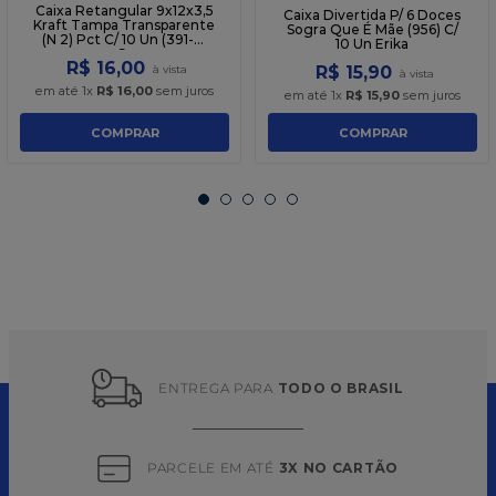
Caixa Retangular 9x12x3,5
Caixa Divertida P/ 6 Doces
Kraft Tampa Transparente
Sogra Que É Mãe (956) C/
(N 2) Pct C/ 10 Un (391-K)
10 Un Erika
Cr
R$
16
,
00
R$
15
,
90
em até
1
x
R$
16
,
00
sem juros
em até
1
x
R$
15
,
90
sem juros
COMPRAR
COMPRAR
ENTREGA PARA 
TODO O BRASIL
PARCELE EM ATÉ 
3X NO CARTÃO