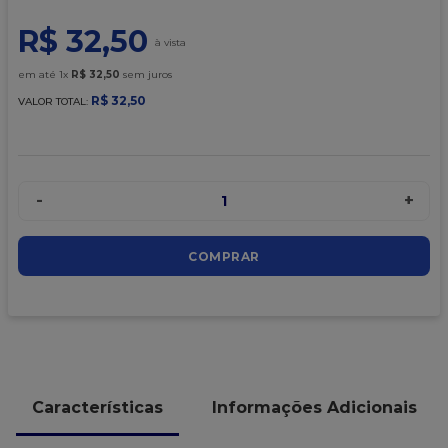
9
º
caixa kraft
R$
32
,
50
10
º
chocolate
em até
1
x
R$
32
,
50
sem juros
R$
32
,
50
VALOR TOTAL:
-
+
1
COMPRAR
Características
Informações Adicionais