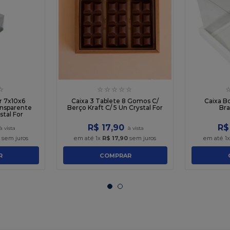
☆
☆
☆
☆
☆
☆
r 7x10x6
Caixa 3 Tablete 8 Gomos C/
Caixa B
nsparente
Berço Kraft C/ 5 Un Crystal For
Bra
stal For
R$
17
,
90
R$
sem juros
em até
1
x
R$
17
,
90
sem juros
em até
1
R
COMPRAR