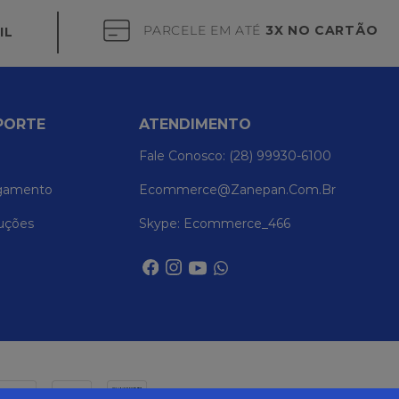
PARCELE EM ATÉ
3X NO CARTÃO
IL
PORTE
ATENDIMENTO
Fale Conosco: (28) 99930-6100
gamento
Ecommerce@zanepan.com.br
uções
Skype: Ecommerce_466