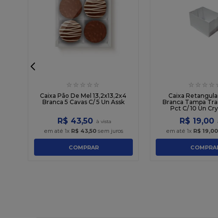
☆
☆
☆
☆
☆
☆
☆
☆
☆
Un
Caixa Pão De Mel 13,2x13,2x4
Caixa Retangula
Branca 5 Cavas C/ 5 Un Assk
Branca Tampa Tra
Pct C/ 10 Un Cry
R$
43
,
50
R$
19
,
00
em até
1
x
R$
43
,
50
sem juros
em até
1
x
R$
19
,
00
COMPRAR
COMPRA