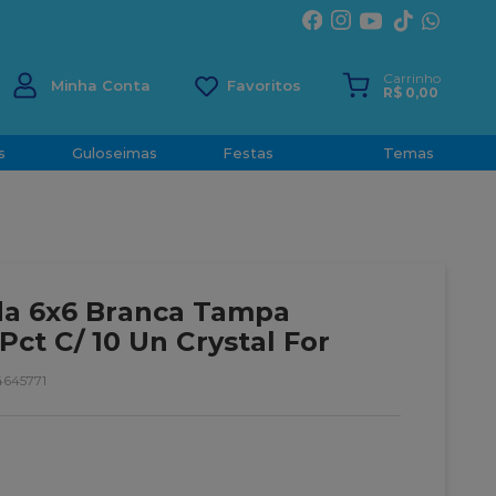
ÍRITO SANTO
Carrinho
Minha Conta
R$
0
,
00
s
Guloseimas
Festas
Temas
da 6x6 Branca Tampa
ct C/ 10 Un Crystal For
645771