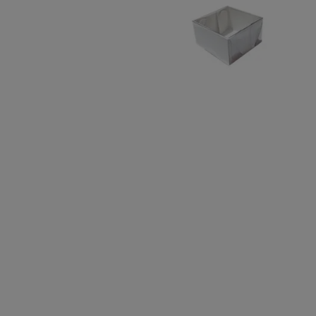
10
º
chocolate