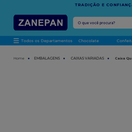
FRETE G
O que você procura?
TERMOS MAIS 
Todos os Departamentos
Chocolate
Confeit
1
º
leite con
2
º
caixa
EMBALAGENS
CAIXAS VARIADAS
Caixa Qu
3
º
vela
4
º
top haral
5
º
vabene
6
º
sacola
7
º
granulad
8
º
bala
9
º
caixa kraf