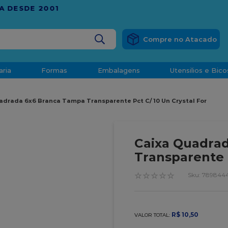
RÁTIS
EM COMPRAS ACIMA DE R$ 1.000,00 PARA O ESP
BUSCADOS
aria
Formas
Embalagens
Utensilios e Bico
densado
adrada 6x6 Branca Tampa Transparente Pct C/ 10 Un Crystal For
d
Caixa Quadra
Transparente P
☆
☆
☆
☆
☆
:
7898444
o
R$
10
,
50
VALOR TOTAL:
t