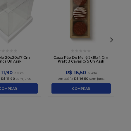
☆
☆
☆
☆
☆
☆
☆
☆
☆
☆
C
olo 20x20x17 Cm
Caixa Pão De Mel 6,2x19x4 Cm
nca Un Assk
Kraft 3 Cavas C/ 5 Un Assk
11
,
90
R$
16
,
50
x
R$
11
,
90
sem juros
em até
1
x
R$
16
,
50
sem juros
COMPRAR
COMPRAR