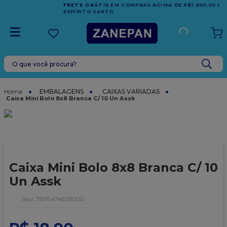
FRETE GRÁTIS
EM COMPRAS ACIMA DE R$1.000,00 PARA O
ESPÍRITO SANTO
O que você procura?
TERMOS MAIS BUSCADOS
1
º
caixa
EMBALAGENS
CAIXAS VARIADAS
Caixa Mini Bolo 8x8 Branca C/ 10 Un Assk
2
º
leite condensado
3
º
vela
4
º
top harald
5
º
bala
Caixa Mini Bolo 8x8 Branca C/ 10
6
º
sacola
Un Assk
7
º
vabene
:
7899474808310
8
º
granulado