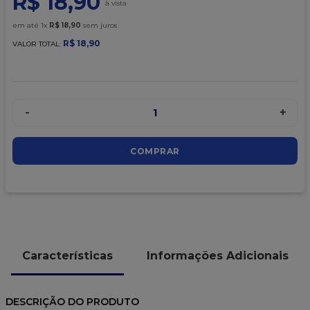
R$
18
,
90
9
º
caixa kraft
em até
1
x
R$
18
,
90
sem juros
10
º
chocolate
R$
18
,
90
VALOR TOTAL:
-
+
1
COMPRAR
Características
Informações Adicionais
DESCRIÇÃO DO PRODUTO