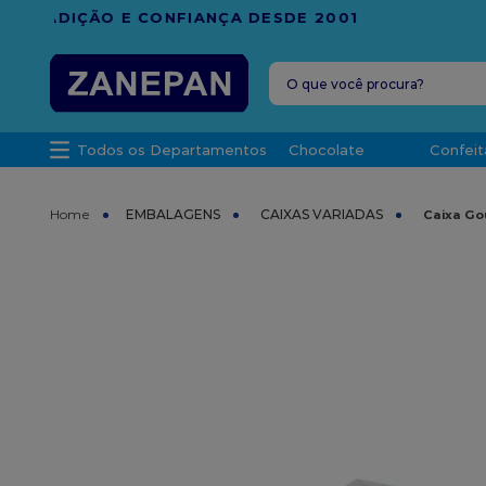
FRETE G
O que você procura?
TERMOS MAIS 
Todos os Departamentos
Chocolate
Confeit
1
º
caixa
2
º
leite con
EMBALAGENS
CAIXAS VARIADAS
Caixa Go
3
º
vela
4
º
top haral
5
º
bala
6
º
sacola
7
º
vabene
8
º
granulad
9
º
caixa kraf