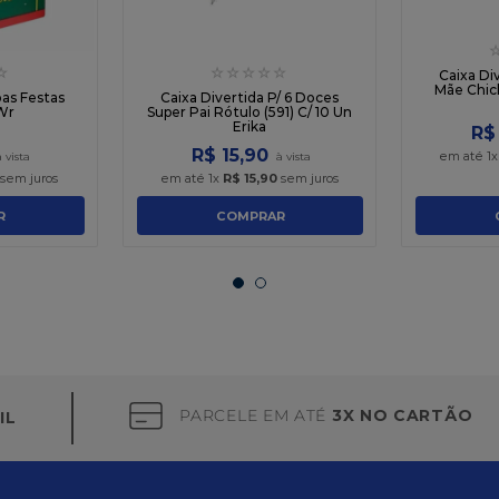
☆
☆
☆
☆
☆
☆
Caixa Di
Mãe Chicl
as Festas
Caixa Divertida P/ 6 Doces
Wr
Super Pai Rótulo (591) C/ 10 Un
Erika
R$
R$
15
,
90
em até
1
sem juros
em até
1
x
R$
15
,
90
sem juros
R
COMPRAR
PARCELE EM ATÉ
3X NO CARTÃO
IL