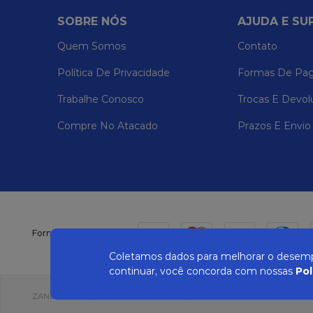
SOBRE NÓS
AJUDA E SU
Quem Somos
Contato
Política De Privacidade
Formas De Pa
Trabalhe Conosco
Trocas E Devol
Compre No Atacado
Prazos E Envio
Formas de pagamento
Coletamos dados para melhorar o desempe
continuar, você concorda com nossas
Pol
ZANEPAN 2022 | CNPJ: 04.319.228/0001-08 | AVENIDA MAURO MIRANDA MAD