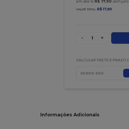
em até
1
x
R$
17
,
90
sem juro
R$
17
,
90
VALOR TOTAL:
-
+
1
CALCULAR FRETE E PRAZO 
Informações Adicionais