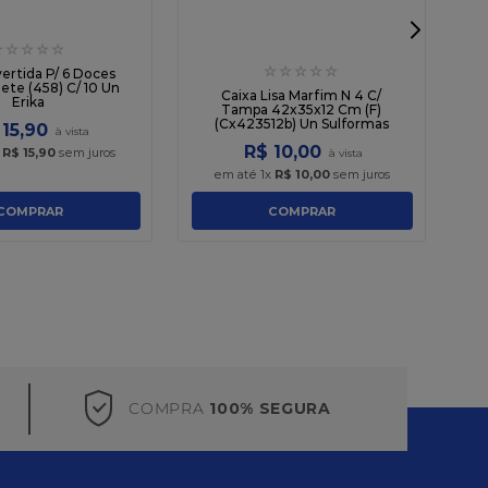
☆
☆
☆
☆
☆
☆
☆
☆
☆
☆
vertida P/ 6 Doces
ete (458) C/ 10 Un
Lo
Caixa Lisa Marfim N 4 C/
Erika
Tampa 42x35x12 Cm (F)
(Cx423512b) Un Sulformas
15
,
90
R$
10
,
00
x
R$
15
,
90
sem juros
em até
1
x
R$
10
,
00
sem juros
COMPRAR
COMPRAR
COMPRA
100% SEGURA