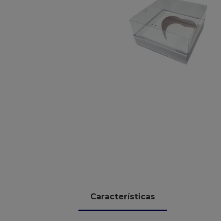
10
º
chocolate
Características