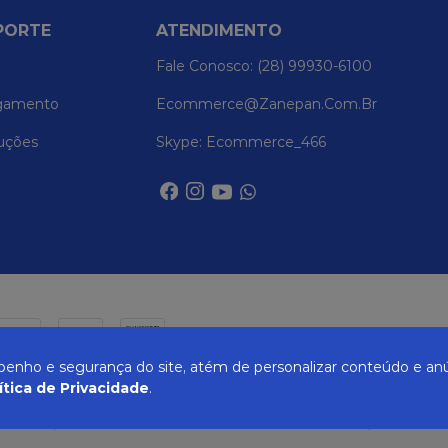
PORTE
ATENDIMENTO
Fale Conosco: (28) 99930-6100
gamento
Ecommerce@zanepan.com.br
uções
Skype: Ecommerce_466
nho e segurança do site, atém de personalizar conteúdo e anú
ítica de Privacidade
.
UREIRA, 514 - ELPÍDIO VOLPINI - CACHOEIRO DE ITAPEMIRIM - ES | CEP 29309-71