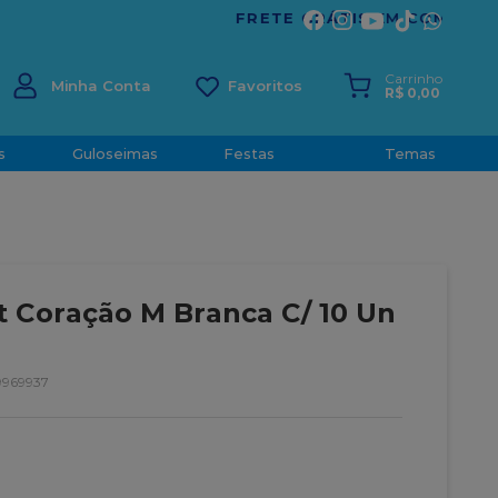
ÍRITO SANTO
Carrinho
Minha Conta
R$
0
,
00
s
Guloseimas
Festas
Temas
 Coração M Branca C/ 10 Un
9969937