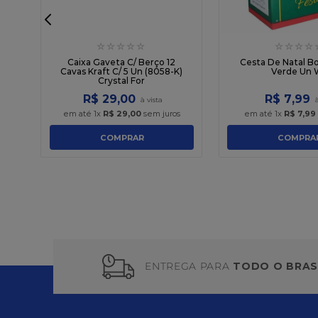
☆
☆
☆
☆
☆
☆
☆
☆
☆
ai
ka
Caixa Gaveta C/ Berço 12
Cesta De Natal Bo
Cavas Kraft C/ 5 Un (8058-K)
Verde Un 
Crystal For
R$
29
,
00
R$
7
,
99
em até
1
x
R$
29
,
00
sem juros
em até
1
x
R$
7
,
99
COMPRAR
COMPRA
ENTREGA PARA
TODO O BRAS