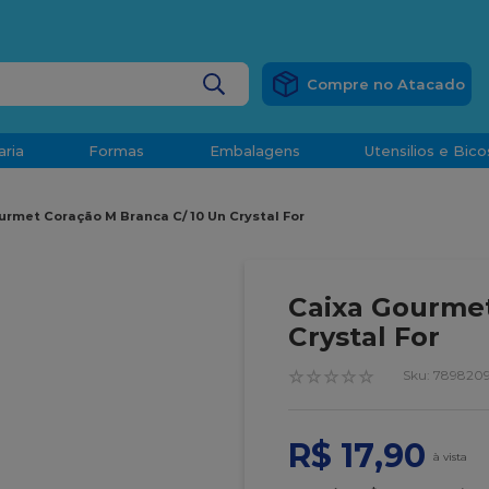
RÁTIS
EM COMPRAS ACIMA DE R$ 1.000,00 PARA O ESP
BUSCADOS
aria
Formas
Embalagens
Utensilios e Bico
densado
urmet Coração M Branca C/ 10 Un Crystal For
d
Caixa Gourmet
Crystal For
☆
☆
☆
☆
☆
:
789820
o
R$
17
,
90
t