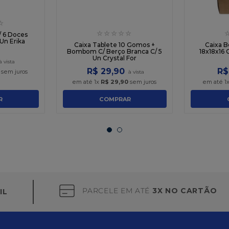
☆
☆
☆
☆
☆
☆
/ 6 Doces
 Un Erika
Caixa Tablete 10 Gomos +
Caixa B
Bombom C/ Berço Branca C/ 5
18x18x16 
Un Crystal For
R$
29
,
90
R$
sem juros
em até
1
x
R$
29
,
90
sem juros
em até
1
R
COMPRAR
PARCELE EM ATÉ
3X NO CARTÃO
IL