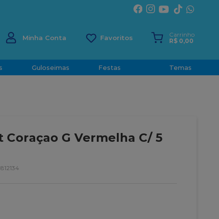
Carrinho
Minha Conta
R$
0
,
00
s
Guloseimas
Festas
Temas
 Coraçao G Vermelha C/ 5
812134