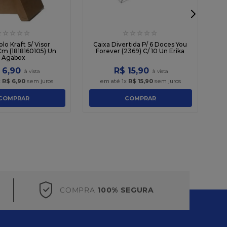
☆
☆
☆
☆
☆
☆
☆
☆
☆
☆
olo Kraft S/ Visor
Caixa Divertida P/ 6 Doces You
Cm (1818160105) Un
Forever (2369) C/ 10 Un Erika
Agabox
6
,
90
R$
15
,
90
x
R$
6
,
90
sem juros
em até
1
x
R$
15
,
90
sem juros
COMPRAR
COMPRAR
COMPRA
100% SEGURA