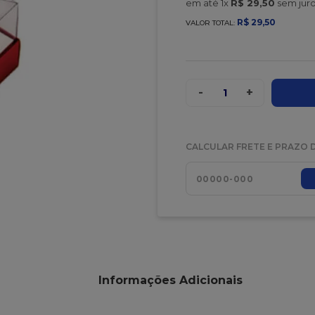
em até
1
x
R$
29
,
50
sem jur
R$
29
,
50
VALOR TOTAL:
-
+
1
CALCULAR FRETE E PRAZO 
Informações Adicionais