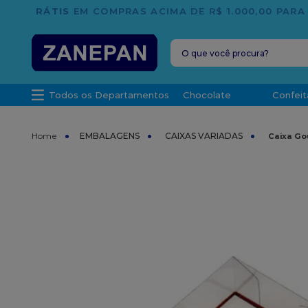
O que você procura?
TERMOS MAIS 
Todos os Departamentos
Chocolate
Confeit
1
º
caixa
2
º
leite con
EMBALAGENS
CAIXAS VARIADAS
Caixa Go
3
º
vela
4
º
top haral
5
º
bala
6
º
sacola
7
º
vabene
8
º
granulad
9
º
caixa kraf