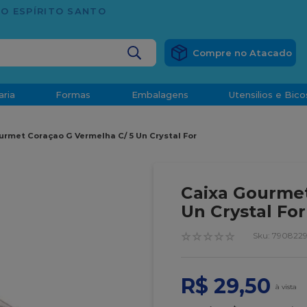
TRADIÇÃO E CONFIANÇA DESDE 2001
BUSCADOS
aria
Formas
Embalagens
Utensilios e Bico
densado
urmet Coraçao G Vermelha C/ 5 Un Crystal For
d
Caixa Gourmet
Un Crystal For
☆
☆
☆
☆
☆
:
7908229
o
R$
29
,
50
t