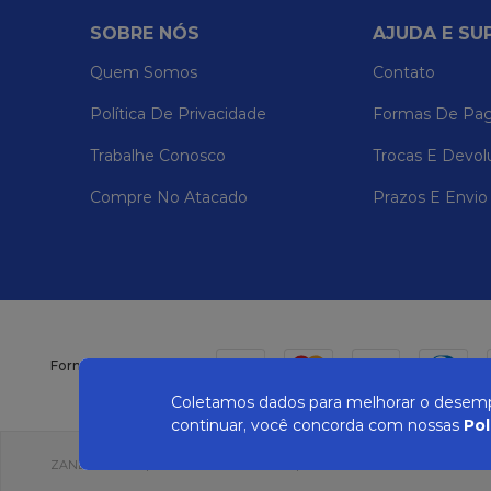
SOBRE NÓS
AJUDA E SU
Quem Somos
Contato
Política De Privacidade
Formas De Pa
Trabalhe Conosco
Trocas E Devol
Compre No Atacado
Prazos E Envio
Formas de pagamento
Coletamos dados para melhorar o desempe
continuar, você concorda com nossas
Pol
ZANEPAN 2022 | CNPJ: 04.319.228/0001-08 | AVENIDA MAURO MIRANDA MAD