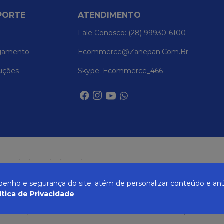
PORTE
ATENDIMENTO
Fale Conosco: (28) 99930-6100
gamento
Ecommerce@zanepan.com.br
uções
Skype: Ecommerce_466
nho e segurança do site, atém de personalizar conteúdo e anú
ítica de Privacidade
.
UREIRA, 514 - ELPÍDIO VOLPINI - CACHOEIRO DE ITAPEMIRIM - ES | CEP 29309-71