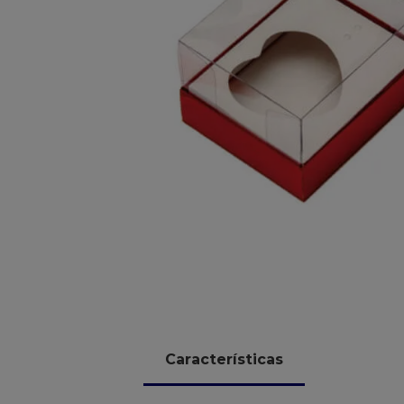
10
º
chocolate
Características