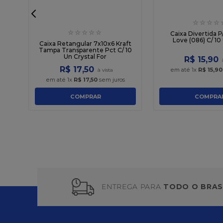
☆
☆
☆
☆
☆
☆
☆
☆
☆
Caixa Divertida P
n
Love (086) C/ 10
Caixa Retangular 7x10x6 Kraft
Tampa Transparente Pct C/ 10
Un Crystal For
R$
15
,
90
R$
17
,
50
em até
1
x
R$
15
,
90
em até
1
x
R$
17
,
50
sem juros
COMPRAR
COMPRA
ENTREGA PARA
TODO O BRAS