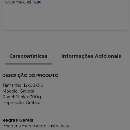
9
º
caixa kraft
R$
15
,
90
VALOR TOTAL:
10
º
chocolate
Características
Informações Adicionais
DESCRIÇÃO DO PRODUTO
Tamanho: 12x08x3,5
Modelo: Gaveta
Papel: Triplex 300g
Impressão: Gráfica
Regras Gerais
Imagens meramente ilustrativas.