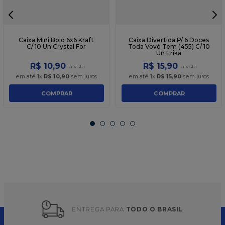
Caixa Mini Bolo 6x6 Kraft
Caixa Divertida P/ 6 Doces
C/ 10 Un Crystal For
Toda Vovó Tem (455) C/ 10
Un Erika
R$
10
,
90
R$
15
,
90
em até
1
x
R$
10
,
90
sem juros
em até
1
x
R$
15
,
90
sem juros
COMPRAR
COMPRAR
ENTREGA PARA 
TODO O BRASIL