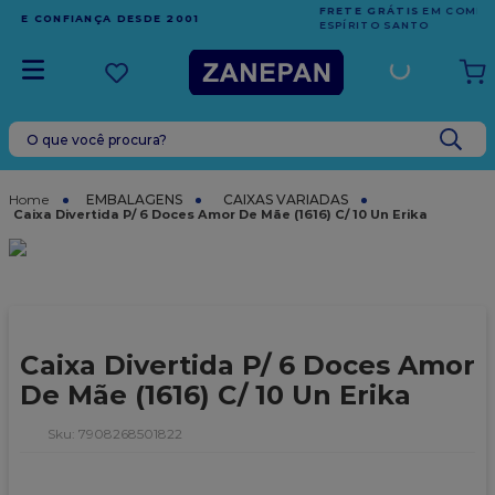
FRETE GRÁTIS
EM COMPRAS ACIMA DE R$1.000,00 PARA O
ESPÍRITO SANTO
O que você procura?
TERMOS MAIS BUSCADOS
1
º
leite condensado
EMBALAGENS
CAIXAS VARIADAS
Caixa Divertida P/ 6 Doces Amor De Mãe (1616) C/ 10 Un Erika
2
º
caixa
3
º
top harald
4
º
vela
5
º
bala
Caixa Divertida P/ 6 Doces Amor
6
º
sacola
De Mãe (1616) C/ 10 Un Erika
7
º
vabene
:
7908268501822
8
º
granulado