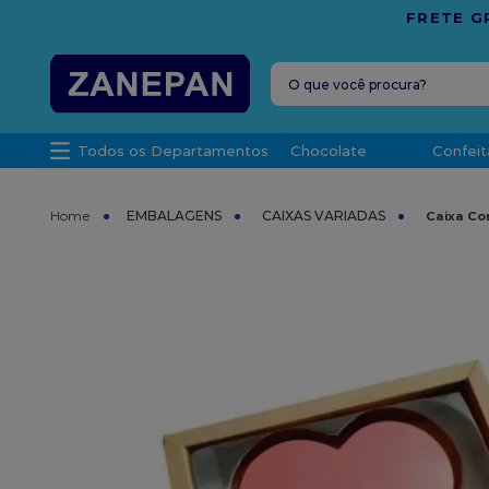
FRETE GRÁTIS
EM COMPRAS ACIMA DE R$ 1
O que você procura?
TERMOS MAIS 
Todos os Departamentos
Chocolate
Confeit
1
º
caixa
2
º
leite con
EMBALAGENS
CAIXAS VARIADAS
Caixa Co
3
º
vela
4
º
top haral
5
º
bala
6
º
sacola
7
º
vabene
8
º
granulad
9
º
caixa kraf