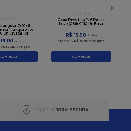
☆
☆
☆
☆
☆
☆
☆
☆
☆
☆
Caixa Divertida P/ 6 Doces
Love (086) C/ 10 Un Erika
P
etangular 7x10x6
ampa Transparente
10 Un Crystal For
R$
15
,
90
19
,
00
em até
1
x
R$
15
,
90
sem juros
x
R$
19
,
00
sem juros
COMPRAR
COMPRAR
COMPRA
100% SEGURA