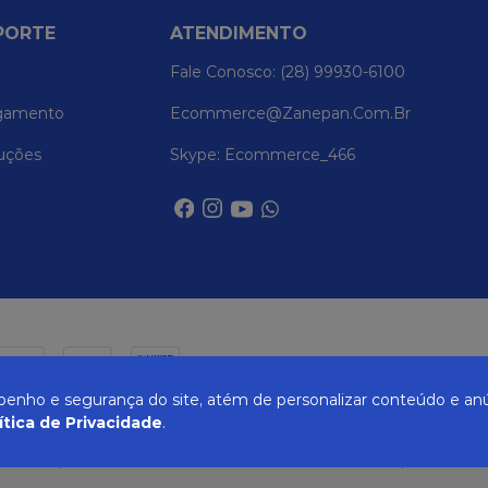
PORTE
ATENDIMENTO
Fale Conosco: (28) 99930-6100
gamento
Ecommerce@zanepan.com.br
uções
Skype: Ecommerce_466
nho e segurança do site, atém de personalizar conteúdo e anú
ítica de Privacidade
.
UREIRA, 514 - ELPÍDIO VOLPINI - CACHOEIRO DE ITAPEMIRIM - ES | CEP 29309-71