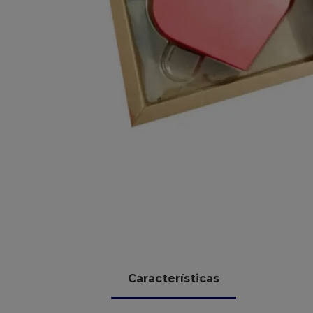
10
º
chocolate
Características