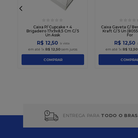
☆
☆
☆
☆
☆
☆
☆
☆
☆
,5
sk
Caixa P/ Cupcake + 4
Caixa Gaveta C/ Be
Brigadeiro 17x9x8,5 Cm C/ 5
Kraft C/ 5 Un (8055
Un Assk
For
R$
12
,
50
R$
12
,
50
em até
1
x
R$
12
,
50
sem juros
em até
1
x
R$
12
,
50
COMPRAR
COMPRA
ENTREGA PARA
TODO O BRAS