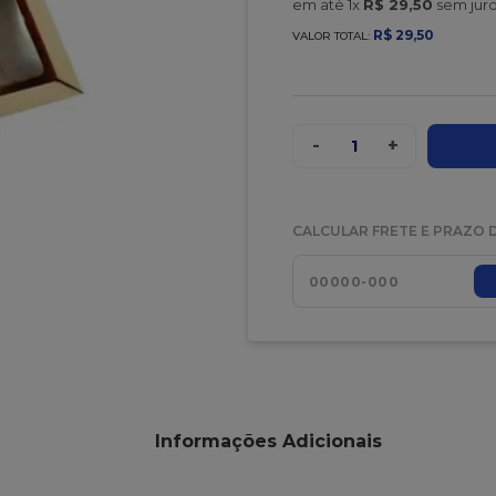
em até
1
x
R$
29
,
50
sem jur
R$
29
,
50
VALOR TOTAL:
-
+
1
CALCULAR FRETE E PRAZO 
Informações Adicionais