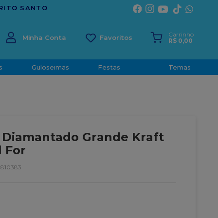
Carrinho
Minha Conta
R$
0
,
00
s
Guloseimas
Festas
Temas
 Diamantado Grande Kraft
l For
9810383