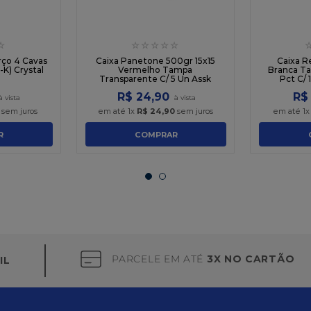
☆
☆
☆
☆
☆
☆
rço 4 Cavas
Caixa Panetone 500gr 15x15
Caixa R
-K) Crystal
Vermelho Tampa
Branca T
Transparente C/ 5 Un Assk
Pct C/ 
R$
24
,
90
R$
sem juros
em até
1
x
R$
24
,
90
sem juros
em até
1
R
COMPRAR
PARCELE EM ATÉ
3X NO CARTÃO
IL