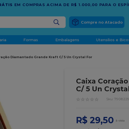
.000,00 PARA O ESPÍRITO SANTO
BUSCADOS
aria
Formas
Embalagens
Utensilios e Bico
densado
ração Diamantado Grande Kraft C/ 5 Un Crystal For
d
Caixa Coração
C/ 5 Un Crysta
☆
☆
☆
☆
☆
:
790822
o
R$
29
,
50
t