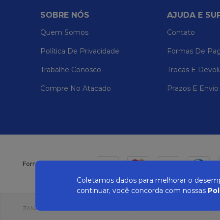
SOBRE NÓS
AJUDA E SU
Quem Somos
Contato
Política De Privacidade
Formas De Pa
Trabalhe Conosco
Trocas E Devol
Compre No Atacado
Prazos E Envio
Formas de pagamento
Coletamos dados para melhorar o desempe
continuar, você concorda com nossas
Pol
ZANEPAN 2022 | CNPJ: 04.319.228/0001-08 | AVENIDA MAURO MIRANDA MAD