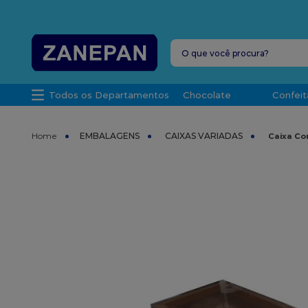
FRETE G
O que você procura?
TERMOS MAIS 
Todos os Departamentos
Chocolate
Confeit
1
º
leite con
2
º
caixa
EMBALAGENS
CAIXAS VARIADAS
Caixa Cor
3
º
vela
4
º
top haral
5
º
vabene
6
º
sacola
7
º
granulad
8
º
bala
9
º
caixa kraf