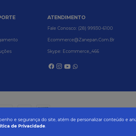
PORTE
ATENDIMENTO
Fale Conosco: (28) 99930-6100
gamento
Ecommerce@zanepan.com.br
uções
Skype: Ecommerce_466
nho e segurança do site, atém de personalizar conteúdo e anú
ítica de Privacidade
.