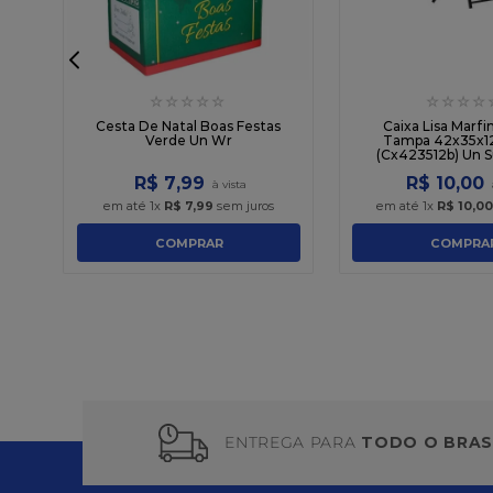
☆
☆
☆
☆
☆
☆
☆
☆
☆
s
n
Cesta De Natal Boas Festas
Caixa Lisa Marfi
Verde Un Wr
Tampa 42x35x12
(Cx423512b) Un 
R$
7
,
99
R$
10
,
00
em até
1
x
R$
7
,
99
sem juros
em até
1
x
R$
10
,
00
COMPRAR
COMPRA
ENTREGA PARA
TODO O BRAS