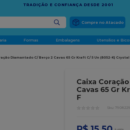
RÁTIS
EM COMPRAS ACIMA DE R$ 1.000,00 PARA O ESP
BUSCADOS
aria
Formas
Embalagens
Utensilios e Bico
densado
ação Diamantado C/ Berço 2 Cavas 65 Gr Kraft C/ 5 Un (8052-K) Crystal
d
Caixa Coração
Cavas 65 Gr Kr
F
o
☆
☆
☆
☆
☆
:
790822
t
R$
15
,
50