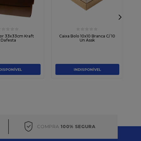
☆
☆
☆
☆
☆
☆
☆
☆
☆
☆
1
sor 33x33cm Kraft
Caixa Bolo 10x10 Branca C/ 10
Dafesta
Un Assk
DISPONÍVEL
INDISPONÍVEL
COMPRA
100% SEGURA