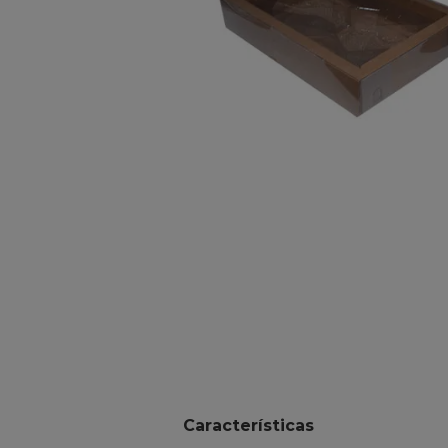
10
º
chocolate
Características