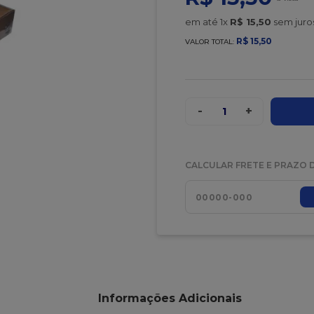
em até
1
x
R$
15
,
50
sem juro
R$
15
,
50
VALOR TOTAL:
-
+
1
CALCULAR FRETE E PRAZO 
Informações Adicionais