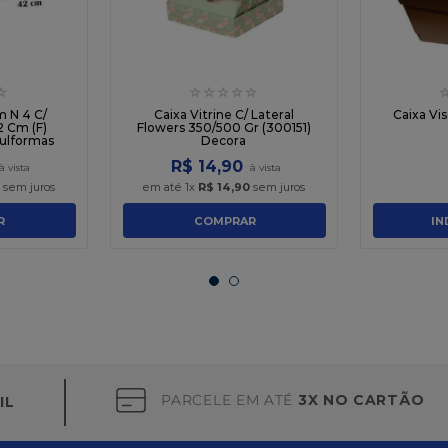
☆
☆
☆
☆
☆
☆
m N 4 C/
Caixa Vitrine C/ Lateral
Caixa Vi
 Cm (F)
Flowers 350/500 Gr (300151)
Sulformas
Decora
R$
14
,
90
sem juros
em até
1
x
R$
14
,
90
sem juros
R
COMPRAR
IN
PARCELE EM ATÉ
3X NO CARTÃO
IL