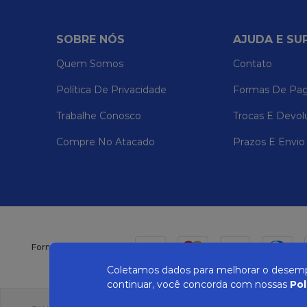
SOBRE NÓS
AJUDA E SU
Quem Somos
Contato
Política De Privacidade
Formas De Pa
Trabalhe Conosco
Trocas E Devol
Compre No Atacado
Prazos E Envio
Formas de pagamento
Coletamos dados para melhorar o desempe
continuar, você concorda com nossas
Pol