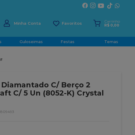
ÍRITO SANTO
Carrinho
Minha Conta
R$
0
,
00
s
Guloseimas
Festas
Temas
 F
 Diamantado C/ Berço 2
aft C/ 5 Un (8052-K) Crystal
9809493