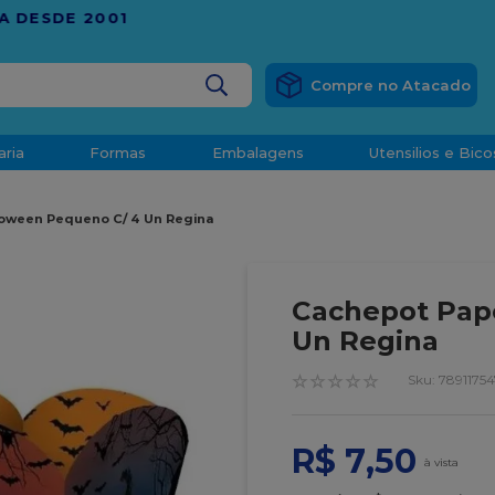
RÁTIS
EM COMPRAS ACIMA DE R$ 1.000,00 PARA O ESP
BUSCADOS
aria
Formas
Embalagens
Utensilios e Bico
densado
oween Pequeno C/ 4 Un Regina
d
Cachepot Pap
Un Regina
o
☆
☆
☆
☆
☆
:
7891175
R$
7
,
50