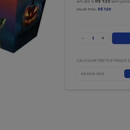
em até
1
x
R$
7
,
50
sem juros
t
R$
7
,
50
VALOR TOTAL:
-
+
1
CALCULAR FRETE E PRAZO 