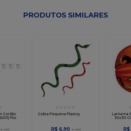
PRODUTOS SIMILARES
☆
☆
☆
☆
☆
☆
en Cordão
Cobra Pequena Plastoy
Lanterna 
001) Flor
30x30 Cm
R$
6
,
90
R$