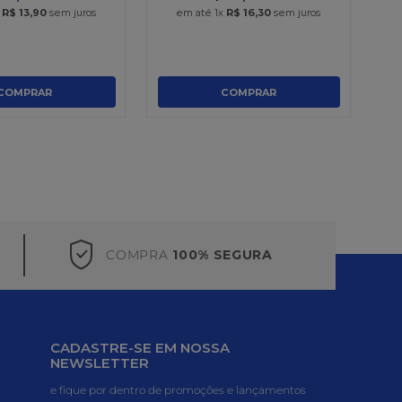
x
R$
13
,
90
sem juros
em até
1
x
R$
16
,
30
sem juros
COMPRAR
COMPRAR
COMPRA
100% SEGURA
CADASTRE-SE EM NOSSA
NEWSLETTER
e fique por dentro de promoções e lançamentos