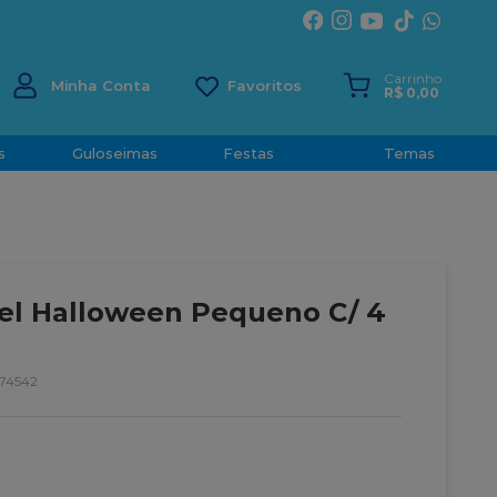
ÍRITO SANTO
Carrinho
Minha Conta
R$
0
,
00
s
Guloseimas
Festas
Temas
el Halloween Pequeno C/ 4
474542