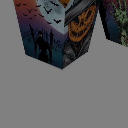
10
º
caixa kraf