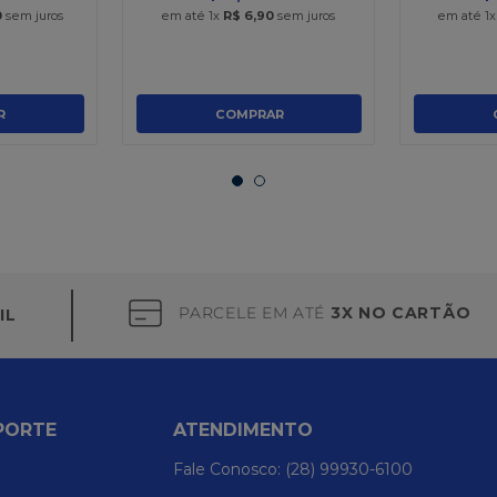
0
sem juros
em até
1
x
R$
6
,
90
sem juros
em até
1
R
COMPRAR
PARCELE EM ATÉ
3X NO CARTÃO
IL
PORTE
ATENDIMENTO
Fale Conosco: (28) 99930-6100