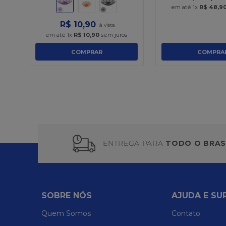
em até
1
x
R$
48
,
9
R$
10
,
90
em até
1
x
R$
10
,
90
sem juros
COMPRAR
COMPRA
ENTREGA PARA
TODO O BRAS
SOBRE NÓS
AJUDA E SU
Quem Somos
Contato