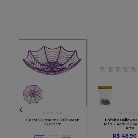
☆
☆
☆
☆
☆
☆
☆
☆
☆
 De
Cesta Guloseima Halloween
Enfeite Hallowe
27x25cm
Mão 2,4cm (50646
Arte
R$
48
,
90