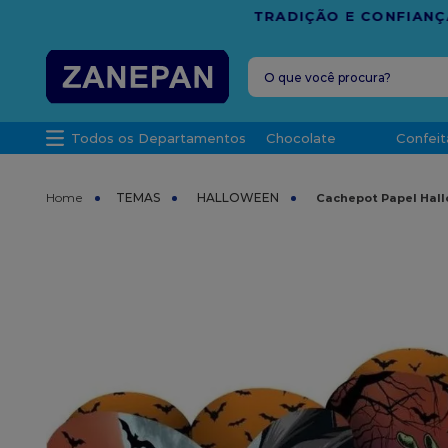
FRETE G
O que você procura?
TERMOS MAIS 
Todos os Departamentos
Chocolate
Confeit
1
º
vela
2
º
leite con
TEMAS
HALLOWEEN
Cachepot Papel Hall
3
º
top haral
4
º
bala
5
º
chocolate
6
º
granulad
7
º
vabene
8
º
caixa
9
º
sacola