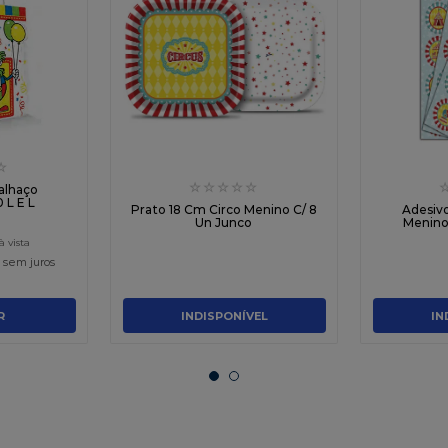
☆
☆
☆
☆
☆
☆
alhaço
 L E L
Prato 18 Cm Circo Menino C/ 8
Adesiv
Un Junco
Menino
sem juros
R
INDISPONÍVEL
IN