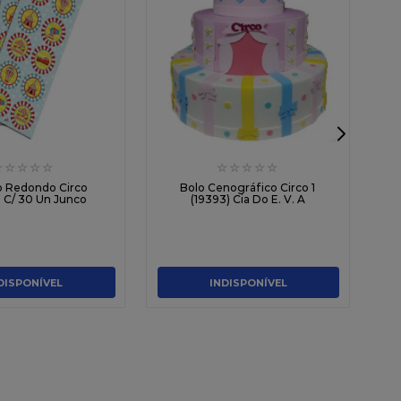
☆
☆
☆
☆
☆
☆
☆
☆
☆
☆
Ca
o Redondo Circo
Bolo Cenográfico Circo 1
 C/ 30 Un Junco
(19393) Cia Do E. V. A
DISPONÍVEL
INDISPONÍVEL