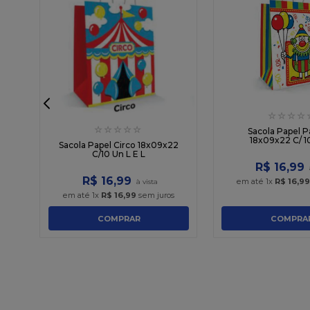
☆
☆
☆
☆
☆
☆
☆
☆
☆
8
Sacola Papel P
18x09x22 C/ 10
Sacola Papel Circo 18x09x22
C/10 Un L E L
R$
16
,
99
R$
16
,
99
em até
1
x
R$
16
,
99
em até
1
x
R$
16
,
99
sem juros
COMPRAR
COMPRA