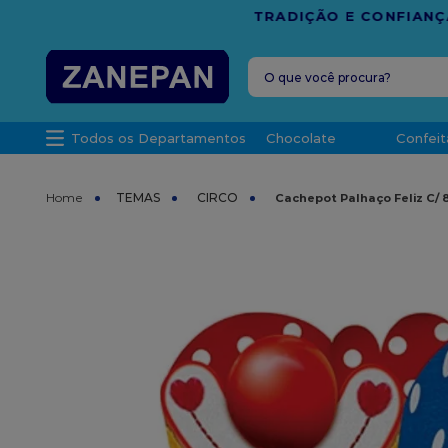
FRETE G
O que você procura?
TERMOS MAIS 
Todos os Departamentos
Chocolate
Confeit
1
º
caixa
2
º
leite con
TEMAS
CIRCO
Cachepot Palhaço Feliz C/ 
3
º
vela
4
º
top haral
5
º
bala
6
º
sacola
7
º
vabene
8
º
granulad
9
º
caixa kraf