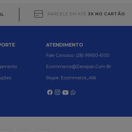
PARCELE EM ATÉ
3X NO CARTÃO
IL
PORTE
ATENDIMENTO
Fale Conosco: (28) 99930-6100
gamento
Ecommerce@zanepan.com.br
uções
Skype: Ecommerce_466