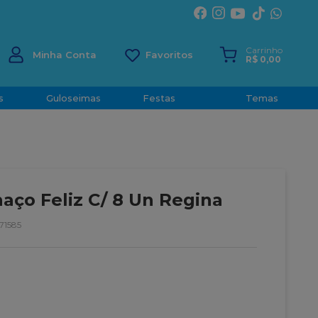
ÍRITO SANTO
Carrinho
Minha Conta
R$
0
,
00
s
Guloseimas
Festas
Temas
aço Feliz C/ 8 Un Regina
71585