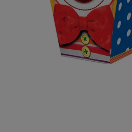
10
º
chocolate