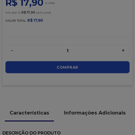
R$
17
,
90
9
º
granulado
10
º
chocolate
em até
1
x
R$
17
,
90
sem juros
R$
17
,
90
VALOR TOTAL:
-
+
1
COMPRAR
Características
Informações Adicionais
DESCRIÇÃO DO PRODUTO