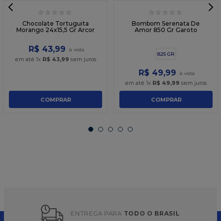
☆
☆
☆
☆
☆
☆
☆
☆
☆
☆
Chocolate Tortuguita
Bombom Serenata De
Morango 24x15,5 Gr Arcor
Amor 850 Gr Garoto
R$
43
,
99
825 GR
em até
1
x
R$
43
,
99
sem juros
R$
49
,
99
em até
1
x
R$
49
,
99
sem juros
COMPRAR
COMPRAR
ENTREGA PARA 
TODO O BRASIL