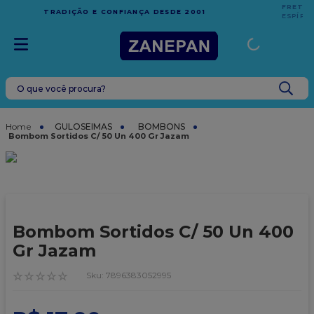
FRETE GRÁTIS
EM COMPRAS ACIMA DE R$1.000,00 PARA O
ESPÍRITO SANTO
O que você procura?
TERMOS MAIS BUSCADOS
1
º
leite condensado
GULOSEIMAS
BOMBONS
Bombom Sortidos C/ 50 Un 400 Gr Jazam
2
º
top harald
3
º
caixa
4
º
vela
5
º
bala
Bombom Sortidos C/ 50 Un 400
6
º
sacola
Gr Jazam
7
º
vabene
☆
☆
☆
☆
☆
:
7896383052995
8
º
caixa kraft