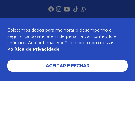
SOBRE NÓS
Coletamos dados para melhorar o desempenho e
segurança do site, atém de personalizar conteúdo e
anúncios. Ao continuar, você concorda com nossas
Política de Privacidade
.
ATENDIMENTO
ACEITAR E FECHAR
AJUDA E SUPORTE
Formas de pagamento