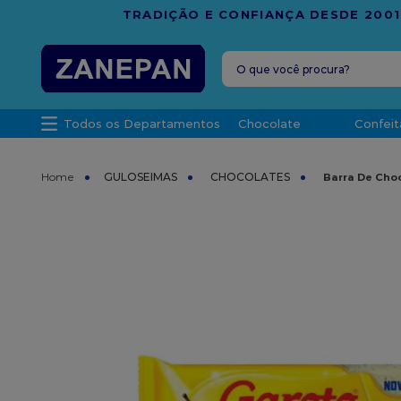
FRETE G
O que você procura?
TERMOS MAIS 
Todos os Departamentos
Chocolate
Confeit
1
º
caixa
2
º
leite con
GULOSEIMAS
CHOCOLATES
Barra De Choc
3
º
vela
4
º
top haral
5
º
bala
6
º
sacola
7
º
vabene
8
º
granulad
9
º
caixa kraf