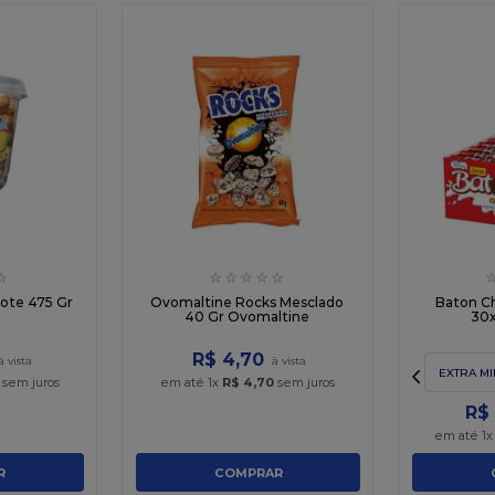
☆
☆
☆
☆
☆
☆
ote 475 Gr
Ovomaltine Rocks Mesclado
Baton Ch
u
40 Gr Ovomaltine
30x
R$
4
,
70
EXTRA MI
sem juros
em até
1
x
R$
4
,
70
sem juros
R$
em até
1
R
COMPRAR