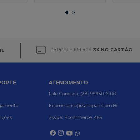
PARCELE EM ATÉ
3X NO CARTÃO
IL
PORTE
ATENDIMENTO
Fale Conosco: (28) 99930-6100
gamento
Ecommerce@zanepan.com.br
uções
Skype: Ecommerce_466