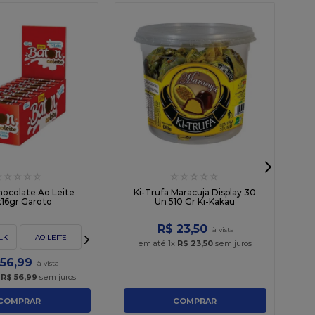
☆
☆
☆
☆
☆
☆
☆
☆
☆
☆
C
ocolate Ao Leite
Ki-Trufa Maracuja Display 30
16gr Garoto
Un 510 Gr Ki-Kakau
R$
23
,
50
LK
AO LEITE
em até
1
x
R$
23
,
50
sem juros
56
,
99
x
R$
56
,
99
sem juros
COMPRAR
COMPRAR