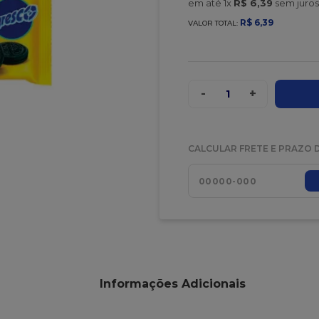
em até
1
x
R$
6
,
39
sem juros
R$
6
,
39
VALOR TOTAL:
-
+
1
CALCULAR FRETE E PRAZO 
Informações Adicionais