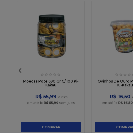
☆
☆
☆
☆
☆
☆
☆
☆
☆
o
Moedas Pote 690 Gr C/ 100 Ki-
Ovinhos De Ouro P
Kakau
Ki-Kaka
R$
55
,
99
R$
16
,
50
em até
1
x
R$
55
,
99
sem juros
em até
1
x
R$
16
,
50
COMPRAR
COMPRA