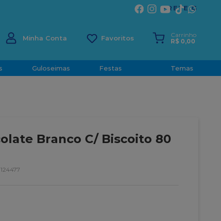
ÍRITO SANTO
Carrinho
Minha Conta
R$
0
,
00
s
Guloseimas
Festas
Temas
olate Branco C/ Biscoito 80
124477