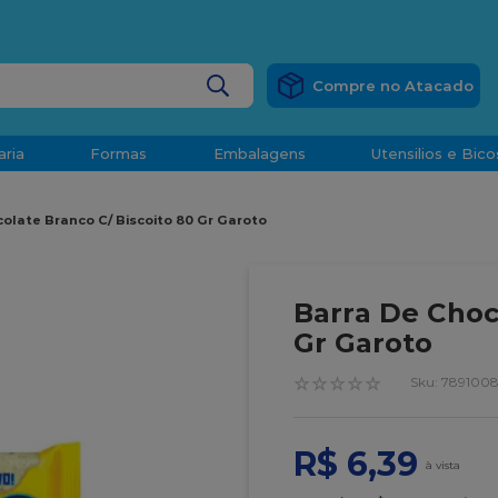
RÁTIS
EM COMPRAS ACIMA DE R$ 1.000,00 PARA O ESP
BUSCADOS
aria
Formas
Embalagens
Utensilios e Bico
densado
olate Branco C/ Biscoito 80 Gr Garoto
d
Barra De Choc
Gr Garoto
☆
☆
☆
☆
☆
:
7891008
o
R$
6
,
39
t