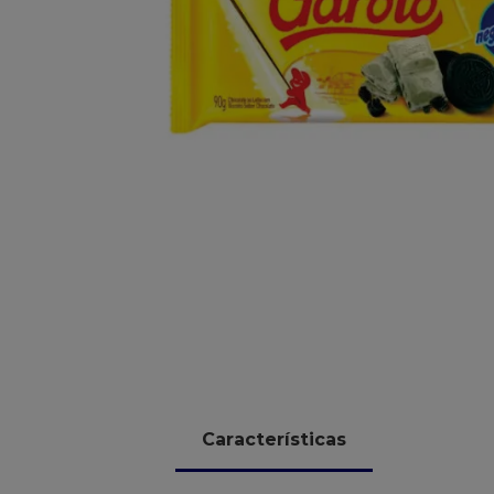
10
º
chocolate
Características