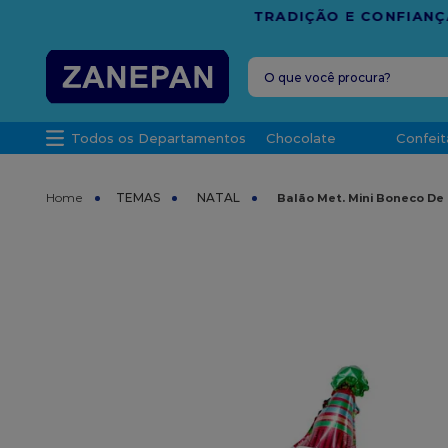
FRETE G
O que você procura?
TERMOS MAIS 
Todos os Departamentos
Chocolate
Confeit
1
º
vela
2
º
leite con
TEMAS
NATAL
Balão Met. Mini Boneco De
3
º
top haral
4
º
bala
5
º
chocolate
6
º
granulad
7
º
vabene
8
º
caixa
9
º
caixa kraf