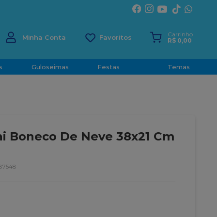
ÍRITO SANTO
Carrinho
Minha Conta
R$
0
,
00
s
Guloseimas
Festas
Temas
ni Boneco De Neve 38x21 Cm
87548