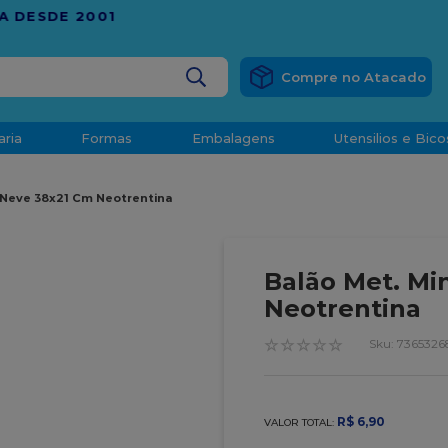
RÁTIS
EM COMPRAS ACIMA DE R$ 1.000,00 PARA O ESP
BUSCADOS
aria
Formas
Embalagens
Utensilios e Bico
densado
 Neve 38x21 Cm Neotrentina
d
Balão Met. Mi
Neotrentina
o
☆
☆
☆
☆
☆
:
7365326
R$
6
,
90
VALOR TOTAL:
t