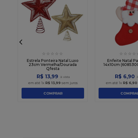
☆
☆
☆
☆
☆
☆
☆
☆
☆
a
2)
Estrela Ponteira Natal Luxo
Enfeite Natal Pa
23cm Vermelha/Dourada
14x10cm (60853001
Qfesta
R$
13
,
99
R$
6
,
90
em até
1
x
R$
13
,
99
sem juros
em até
1
x
R$
6
,
90
COMPRAR
COMPRA