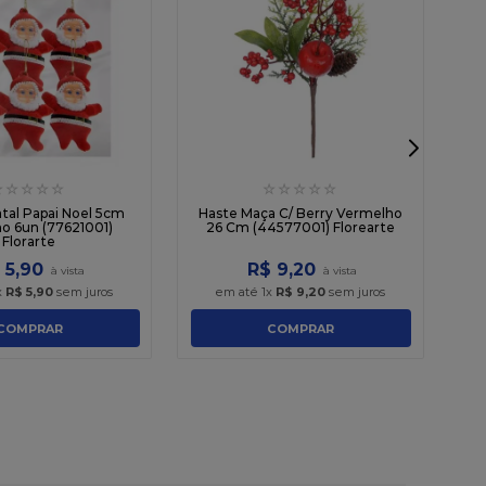
☆
☆
☆
☆
☆
☆
☆
☆
☆
☆
E
atal Papai Noel 5cm
Haste Maça C/ Berry Vermelho
o 6un (77621001)
26 Cm (44577001) Florearte
Florarte
$
5
,
90
R$
9
,
20
x
R$
5
,
90
sem juros
em até
1
x
R$
9
,
20
sem juros
COMPRAR
COMPRAR