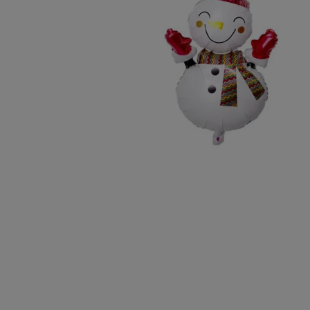
10
º
sacola