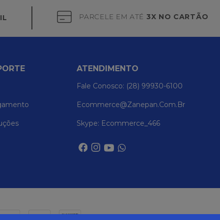
PARCELE EM ATÉ
3X NO CARTÃO
IL
PORTE
ATENDIMENTO
Fale Conosco: (28) 99930-6100
gamento
Ecommerce@zanepan.com.br
uções
Skype: Ecommerce_466