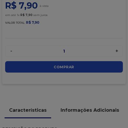
9
º
caixa kraft
R$
7
,
90
10
º
chocolate
em até
1
x
R$
7
,
90
sem juros
R$
7
,
90
VALOR TOTAL:
-
+
1
COMPRAR
Características
Informações Adicionais