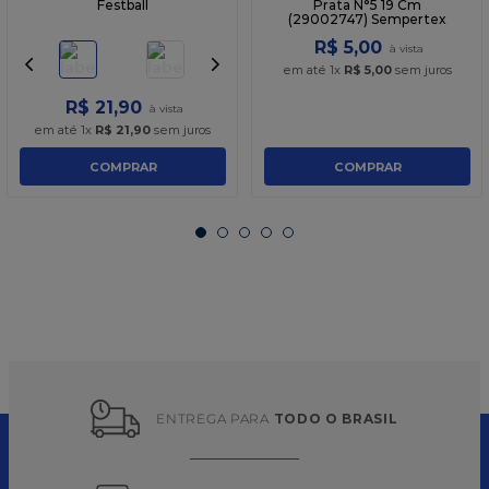
Festball
Prata N°5 19 Cm
(29002747) Sempertex
R$
5
,
00
em até
1
x
R$
5
,
00
sem juros
R$
21
,
90
em até
1
x
R$
21
,
90
sem juros
COMPRAR
COMPRAR
ENTREGA PARA 
TODO O BRASIL