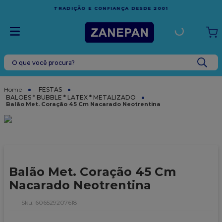
FRETE GRÁTIS
EM COMPRAS ACIMA DE R$1.000,00 PARA O
ESPÍRITO SANTO
O que você procura?
TERMOS MAIS BUSCADOS
1
º
leite condensado
FESTAS
BALOES * BUBBLE * LATEX * METALIZADO
2
º
caixa
Balão Met. Coração 45 Cm Nacarado Neotrentina
3
º
top harald
4
º
vela
5
º
bala
Balão Met. Coração 45 Cm
6
º
sacola
Nacarado Neotrentina
7
º
vabene
:
606529207618
8
º
granulado